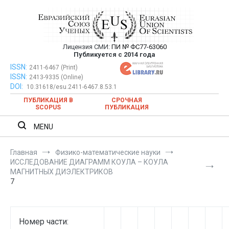
Перейти
к
содержимому
Лицензия СМИ:
ПИ № ФС77-63060
Евразийский Союз Ученых —
Публикуется с 2014 года
публикация научных статей в
ISSN:
Евразийский Союз Ученых — публикация научных статей в
2411-6467 (Print)
ISSN:
2413-9335 (Online)
ежемесячном научном журнале
ежемесячном научном журнале
DOI:
10.31618/esu.2411-6467.8.53.1
ПУБЛИКАЦИЯ В
СРОЧНАЯ
SCOPUS
ПУБЛИКАЦИЯ
MENU
Главная
Физико-математические науки
ИССЛЕДОВАНИЕ ДИАГРАММ КОУЛА – КОУЛА
МАГНИТНЫХ ДИЭЛЕКТРИКОВ
7
Номер части: