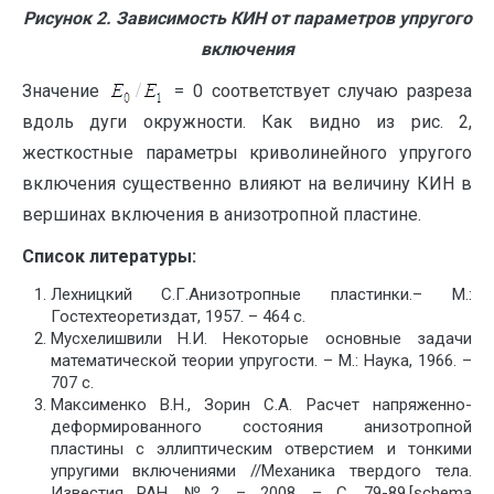
Рисунок 2. Зависимость КИН от параметров упругого
включения
Значение
= 0 соответствует случаю разреза
вдоль дуги окружности. Как видно из рис. 2,
жесткостные параметры криволинейного упругого
включения существенно влияют на величину КИН в
вершинах включения в анизотропной пластине.
Список литературы:
Лехницкий С.Г.Анизотропные пластинки.– М.:
Гостехтеоретиздат, 1957. – 464 с.
Мусхелишвили Н.И. Некоторые основные задачи
математической теории упругости. – М.: Наука, 1966. –
707 с.
Максименко В.Н., Зорин С.А. Расчет напряженно-
деформированного состояния анизотропной
пластины с эллиптическим отверстием и тонкими
упругими включениями //Механика твердого тела.
Известия РАН. №2. – 2008. – С. 79-89.[schema