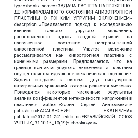
type=»book» name=»ЗАДАЧА РАСЧЕТА НАПРЯЖЕННО-
ДЕФОРМИРОВАННОГО СОСТОЯНИЯ АНИЗОТРОПНОЙ
ПЛАСТИНЫ С ТОНКИМ УПРУГИМ ВКЛЮЧЕНИЕМ»
description=»Предлагается подход к исследованию
влияния тонкого упругого включения,
расположенного вдоль гладкой кривой, на
напряженное состояние неограни-ченной
анизотропной пластины. Упругое включение
рассматривается как анизотропная пластина с
конечными размерами. Предполагается, что на
границе контакта упругого включения и пластины
осуществляется идеальное механическое сцепление.
Задача сводится к системе двух сингулярных
интегральных уравнений, которая решается численно.
Приводятся некоторые численные результаты
анализа коэффициентов интенсивности напряжений в
пластине.» author=»Зорин Сергей Анатольевич»
publisher=»БАСАРАНОВИЧ ЕКАТЕРИНА»
pubdate=»2017-01-24″ edition=»ЕВРАЗИЙСКИЙ СОЮЗ
УЧЕНЫХ_31.10.15_10(19)» ebook=»yes» ]