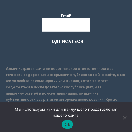
Email*
Администрация сайта не несет никакой ответственности за
точность содержания информации опубликованной на сайте, а так
же за любые рекомендации или мнения, которые могут
содержаться в исследовательских публикациях, и за
применимость её к конкретным лицам, по причине
субъективности результатов авторских исследований. Кроме
того, поскольку интернет не обеспечивает в полной мере
Мы используем куки для наилучшего представления
надежной защиты информации, Сайт не несет ответственности за
нашего сайта.
информацию, присылаемую через интернет.
Ok
-->