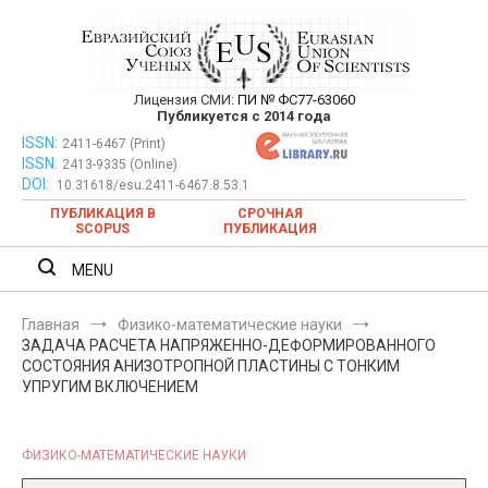
Перейти
к
содержимому
Лицензия СМИ:
ПИ № ФС77-63060
Евразийский Союз Ученых —
Публикуется с 2014 года
публикация научных статей в
ISSN:
Евразийский Союз Ученых — публикация научных статей в
2411-6467 (Print)
ISSN:
2413-9335 (Online)
ежемесячном научном журнале
ежемесячном научном журнале
DOI:
10.31618/esu.2411-6467.8.53.1
ПУБЛИКАЦИЯ В
СРОЧНАЯ
SCOPUS
ПУБЛИКАЦИЯ
MENU
Главная
Физико-математические науки
ЗАДАЧА РАСЧЕТА НАПРЯЖЕННО-ДЕФОРМИРОВАННОГО
СОСТОЯНИЯ АНИЗОТРОПНОЙ ПЛАСТИНЫ С ТОНКИМ
УПРУГИМ ВКЛЮЧЕНИЕМ
ФИЗИКО-МАТЕМАТИЧЕСКИЕ НАУКИ