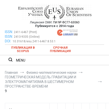
Перейти
к
содержимому
Лицензия СМИ:
ПИ № ФС77-63060
Евразийский Союз Ученых —
Публикуется с 2014 года
публикация научных статей в
ISSN:
Евразийский Союз Ученых — публикация научных статей в
2411-6467 (Print)
ISSN:
2413-9335 (Online)
ежемесячном научном журнале
ежемесячном научном журнале
DOI:
10.31618/esu.2411-6467.8.53.1
ПУБЛИКАЦИЯ В
СРОЧНАЯ
SCOPUS
ПУБЛИКАЦИЯ
MENU
Главная
Физико-математические науки
ГЕОМЕТРИЧЕСКАЯ МОДЕЛЬ ГРАВИТАЦИИ И
ЭЛЕКТРОМАГНИТИЗМА В ШЕСТИМЕРНОМ
ПРОСТРАНСТВЕ-ВРЕМЕНИ
9