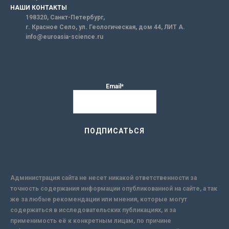
НАШИ КОНТАКТЫ
198320, Санкт-Петербург,
г. Красное Село, ул. Геологическая, дом 44, ЛИТ А.
info@euroasia-science.ru
Email*
Администрация сайта не несет никакой ответственности за
точность содержания информации опубликованной на сайте, а так
же за любые рекомендации или мнения, которые могут
содержаться в исследовательских публикациях, и за
применимость её к конкретным лицам, по причине