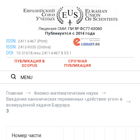
Перейти
к
содержимому
Лицензия СМИ:
ПИ № ФС77-63060
Евразийский Союз Ученых —
Публикуется с 2014 года
публикация научных статей в
ISSN:
Евразийский Союз Ученых — публикация научных статей в
2411-6467 (Print)
ISSN:
2413-9335 (Online)
ежемесячном научном журнале
ежемесячном научном журнале
DOI:
10.31618/esu.2411-6467.8.53.1
ПУБЛИКАЦИЯ В
СРОЧНАЯ
SCOPUS
ПУБЛИКАЦИЯ
MENU
Главная
Физико-математические науки
Введение канонических переменных «действие-угол» в
возмущённой задаче Баррара.
3
Номер части: