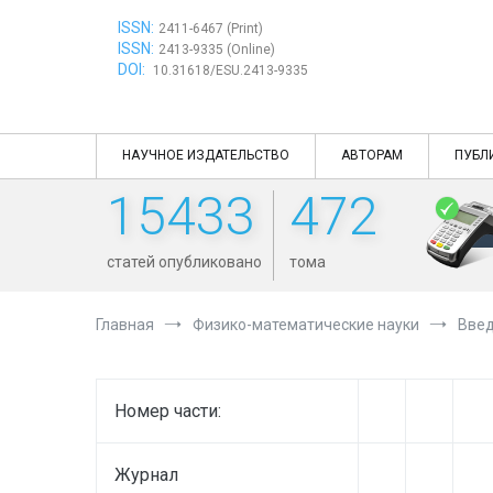
Перейти
ISSN:
к
2411-6467 (Print)
ISSN:
содержимому
2413-9335 (Online)
DOI:
10.31618/ESU.2413-9335
НАУЧНОЕ ИЗДАТЕЛЬСТВО
АВТОРАМ
ПУБЛ
15433
472
статей опубликовано
тома
Главная
Физико-математические науки
Введ
Номер части:
Журнал