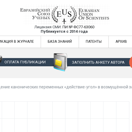
Лицензия СМИ:
ПИ № ФС77-63060
Евразийский Союз Ученых — публикация
Публикуется с 2014 года
жур
Евразийский Союз Ученых — публикация научных статей в ежемес
ИКАЦИЯ В ЖУРНАЛЕ
БАЗА ЗНАНИЙ
ПАТЕНТЫ
АРХИВ
ОПЛАТА ПУБЛИКАЦИИ
ЗАПОЛНИТЬ АНКЕТУ АВТОРА
ение канонических переменных «действие-угол» в возмущённой з