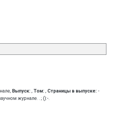
нале,
Выпуск:
,
Том:
,
Страницы в выпуске:
-
ном журнале. . ; ():-.