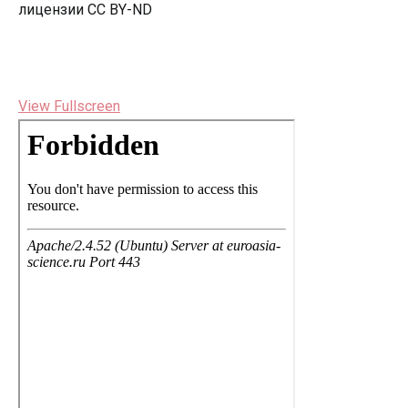
лицензии CC BY-ND
View Fullscreen
Перейти
к
содержимому
PDF