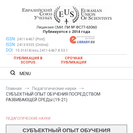
Перейти
к
содержимому
Лицензия СМИ:
ПИ № ФС77-63060
Евразийский Союз Ученых —
Публикуется с 2014 года
публикация научных статей в
ISSN:
Евразийский Союз Ученых — публикация научных статей в
2411-6467 (Print)
ISSN:
2413-9335 (Online)
ежемесячном научном журнале
ежемесячном научном журнале
DOI:
10.31618/esu.2411-6467.8.53.1
ПУБЛИКАЦИЯ В
СРОЧНАЯ
SCOPUS
ПУБЛИКАЦИЯ
MENU
Главная
Педагогические науки
СУБЪЕКТНЫЙ ОПЫТ ОБУЧЕНИЯ ПОСРЕДСТВОМ
РАЗВИВАЮЩЕЙ СРЕДЫ (19-21)
ПЕДАГОГИЧЕСКИЕ НАУКИ
СУБЪЕКТНЫЙ ОПЫТ ОБУЧЕНИЯ