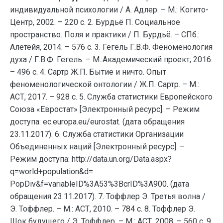
индивидуальной психологии / А. Адлер. – М.: Когито-
Центр, 2002. – 220 с. 2. Бурдьё П. Социальное
пространство. Поля и практики / П. Бурдьё. – СПб.:
Алетейя, 2014. – 576 с. 3. Гегель Г.В.Ф. Феноменология
духа / Г.В.Ф. Гегель. – М.:Академический проект, 2016.
– 496 с. 4. Сартр Ж.П. Бытие и ничто. Опыт
феноменологической онтологии / Ж.П. Сартр. – М.:
АСТ, 2017. – 928 с. 5. Служба статистики Европейского
Союза «Евростат» [Электронный ресурс]. – Режим
доступа: ec.europa.eu/eurostat. (дата обращения
23.11.2017). 6. Служба статистики Организации
Объединенных наций [Электронный ресурс]. –
Режим доступа: http://data.un.org/Data.aspx?
q=world+population&d=
PopDiv&f=variableID%3A53%3BcrID%3A900. (дата
обращения 23.11.2017). 7. Тоффлер Э. Третья волна /
Э. Тоффлер. – М.: АСТ, 2010. – 784 с. 8. Тоффлер Э.
Шок будущего / Э. Тоффлер. – М.: АСТ, 2008. – 560 с. 9.