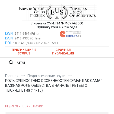
Перейти
к
содержимому
Лицензия СМИ:
ПИ № ФС77-63060
Евразийский Союз Ученых —
Публикуется с 2014 года
публикация научных статей в
ISSN:
Евразийский Союз Ученых — публикация научных статей в
2411-6467 (Print)
ISSN:
2413-9335 (Online)
ежемесячном научном журнале
ежемесячном научном журнале
DOI:
10.31618/esu.2411-6467.8.53.1
ПУБЛИКАЦИЯ В
СРОЧНАЯ
SCOPUS
ПУБЛИКАЦИЯ
MENU
Главная
Педагогические науки
РОЛЬ СУЩНОСТНЫХ ОСОБЕННОСТЕЙ СЕМЬИ КАК САМАЯ
ВАЖНАЯ РОЛЬ ОБЩЕСТВА В НАЧАЛЕ ТРЕТЬЕГО
ТЫСЯЧЕЛЕТИЯ (11-15)
ПЕДАГОГИЧЕСКИЕ НАУКИ