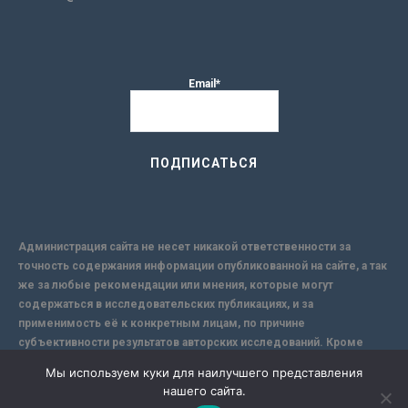
Email*
Администрация сайта не несет никакой ответственности за
точность содержания информации опубликованной на сайте, а так
же за любые рекомендации или мнения, которые могут
содержаться в исследовательских публикациях, и за
применимость её к конкретным лицам, по причине
субъективности результатов авторских исследований. Кроме
того, поскольку интернет не обеспечивает в полной мере
Мы используем куки для наилучшего представления
надежной защиты информации, Сайт не несет ответственности за
нашего сайта.
информацию, присылаемую через интернет.