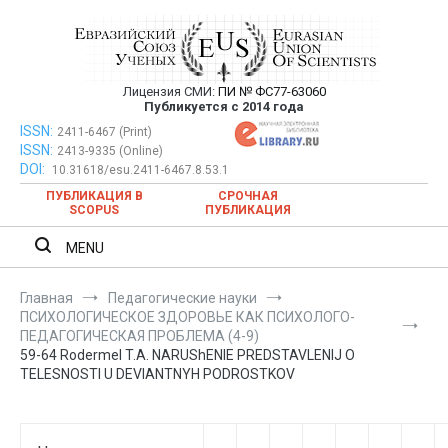
Перейти
к
содержимому
Лицензия СМИ:
ПИ № ФС77-63060
Евразийский Союз Ученых —
Публикуется с 2014 года
публикация научных статей в
ISSN:
Евразийский Союз Ученых — публикация научных статей в
2411-6467 (Print)
ISSN:
2413-9335 (Online)
ежемесячном научном журнале
ежемесячном научном журнале
DOI:
10.31618/esu.2411-6467.8.53.1
ПУБЛИКАЦИЯ В
СРОЧНАЯ
SCOPUS
ПУБЛИКАЦИЯ
MENU
Главная
Педагогические науки
ПСИХОЛОГИЧЕСКОЕ ЗДОРОВЬЕ КАК ПСИХОЛОГО-
ПЕДАГОГИЧЕСКАЯ ПРОБЛЕМА (4-9)
59-64 Rodermel T.A. NARUShENIE PREDSTAVLENIJ O
TELESNOSTI U DEVIANTNYH PODROSTKOV