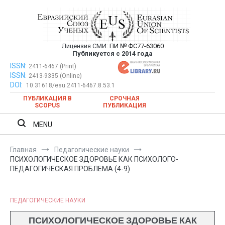
Перейти
к
содержимому
Лицензия СМИ:
ПИ № ФС77-63060
Евразийский Союз Ученых —
Публикуется с 2014 года
публикация научных статей в
ISSN:
Евразийский Союз Ученых — публикация научных статей в
2411-6467 (Print)
ISSN:
2413-9335 (Online)
ежемесячном научном журнале
ежемесячном научном журнале
DOI:
10.31618/esu.2411-6467.8.53.1
ПУБЛИКАЦИЯ В
СРОЧНАЯ
SCOPUS
ПУБЛИКАЦИЯ
MENU
Главная
Педагогические науки
ПСИХОЛОГИЧЕСКОЕ ЗДОРОВЬЕ КАК ПСИХОЛОГО-
ПЕДАГОГИЧЕСКАЯ ПРОБЛЕМА (4-9)
ПЕДАГОГИЧЕСКИЕ НАУКИ
ПСИХОЛОГИЧЕСКОЕ ЗДОРОВЬЕ КАК