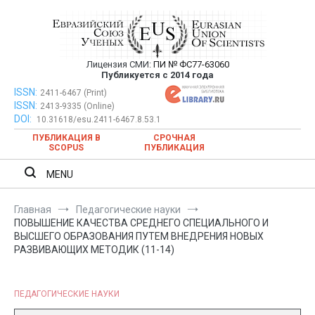
Перейти
к
содержимому
Лицензия СМИ:
ПИ № ФС77-63060
Евразийский Союз Ученых —
Публикуется с 2014 года
публикация научных статей в
ISSN:
Евразийский Союз Ученых — публикация научных статей в
2411-6467 (Print)
ISSN:
2413-9335 (Online)
ежемесячном научном журнале
ежемесячном научном журнале
DOI:
10.31618/esu.2411-6467.8.53.1
ПУБЛИКАЦИЯ В
СРОЧНАЯ
SCOPUS
ПУБЛИКАЦИЯ
MENU
Главная
Педагогические науки
ПОВЫШЕНИЕ КАЧЕСТВА СРЕДНЕГО СПЕЦИАЛЬНОГО И
ВЫСШЕГО ОБРАЗОВАНИЯ ПУТЕМ ВНЕДРЕНИЯ НОВЫХ
РАЗВИВАЮЩИХ МЕТОДИК (11-14)
ПЕДАГОГИЧЕСКИЕ НАУКИ