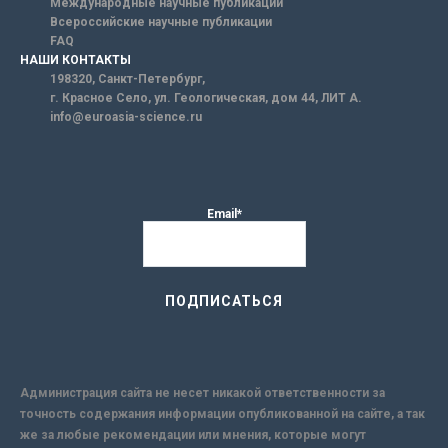
Международные научные публикации
Всероссийские научные публикации
FAQ
НАШИ КОНТАКТЫ
198320, Санкт-Петербург,
г. Красное Село, ул. Геологическая, дом 44, ЛИТ А.
info@euroasia-science.ru
Email*
Администрация сайта не несет никакой ответственности за
точность содержания информации опубликованной на сайте, а так
же за любые рекомендации или мнения, которые могут