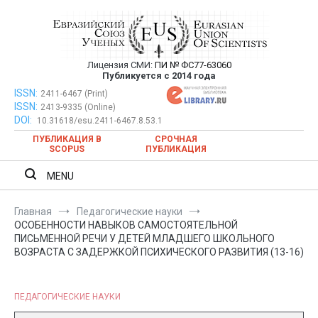
Перейти
к
содержимому
Лицензия СМИ:
ПИ № ФС77-63060
Евразийский Союз Ученых —
Публикуется с 2014 года
публикация научных статей в
ISSN:
Евразийский Союз Ученых — публикация научных статей в
2411-6467 (Print)
ISSN:
2413-9335 (Online)
ежемесячном научном журнале
ежемесячном научном журнале
DOI:
10.31618/esu.2411-6467.8.53.1
ПУБЛИКАЦИЯ В
СРОЧНАЯ
SCOPUS
ПУБЛИКАЦИЯ
MENU
Главная
Педагогические науки
ОСОБЕННОСТИ НАВЫКОВ САМОСТОЯТЕЛЬНОЙ
ПИСЬМЕННОЙ РЕЧИ У ДЕТЕЙ МЛАДШЕГО ШКОЛЬНОГО
ВОЗРАСТА С ЗАДЕРЖКОЙ ПСИХИЧЕСКОГО РАЗВИТИЯ (13-16)
ПЕДАГОГИЧЕСКИЕ НАУКИ