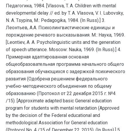
Педагогика, 1984. [Vlasova, T. A. Children with mental
developmental delay // ed. by T. A. Vlasova, V. I. Lubovsky,
N. A. Tsypina, M.: Pedagogika, 1984. (In Russ).] 3.
Леонтьев, А.А. Психолингвистические единицы и
порождение речевого высказывания. М.: Наука, 1969.
[Leontiev, A. A. Psycholinguistic units and the generation
of speech utterance. Moscow: Nauka, 1969. (In Russ).] 4.
Примерная адаптированная основная
общеобразовательная программа начального общего
образования обучающихся с задержкой психического
развития (Одобрена решением федерального
учебно-методического объединения по общему
образованию (Протокол от 22 декабря 2015 г. №4
/15). [Approximate adapted basic General education
program for students with mental retardation (Approved
by the decision of the Federal educational and
methodological Association for General education
(Protocol No. 4 /15 of December 22, 2015). (In Russ).] 5.