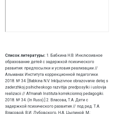
Список литературы:
1. Бабкина Н.В. Инклюзивное
образование детей с задержкой психического
развития: предпосылки и условия реализации //
Альманах Института коррекционной педагогики.
2018. № 34. [Babkina N.V. Inkljuzivnoe obrazovanie detej s
zaderzhkoj psihicheskogo razvitija: predposylki i uslovija
realizacii // Al'manah Instituta korrekcionnoj pedagogiki.
2018. № 34. (In Russ).] 2. Власова, Т.А. Дети с
задержкой психического развития // под ред. Т.А.
Власовой, В.И. Лубовского, Н.А. Цыпиной. М.: