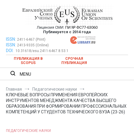
Перейти
к
содержимому
Лицензия СМИ:
ПИ № ФС77-63060
Евразийский Союз Ученых —
Публикуется с 2014 года
публикация научных статей в
ISSN:
Евразийский Союз Ученых — публикация научных статей в
2411-6467 (Print)
ISSN:
2413-9335 (Online)
ежемесячном научном журнале
ежемесячном научном журнале
DOI:
10.31618/esu.2411-6467.8.53.1
ПУБЛИКАЦИЯ В
СРОЧНАЯ
SCOPUS
ПУБЛИКАЦИЯ
MENU
Главная
Педагогические науки
КЛЮЧЕВЫЕ ВОПРОСЫ ПРИМЕНЕНИЯ ЕВРОПЕЙСКИХ
ИНСТРУМЕНТОВ МЕНЕДЖМЕНТА КАЧЕСТВА ВЫСШЕГО
ОБРАЗОВАНИЯ ПРИ ФОРМИРОВАНИИ ПРОФЕССИОНАЛЬНЫХ
КОМПЕТЕНЦИЙ У СТУДЕНТОВ ТЕХНИЧЕСКОГО ВУЗА (23-26)
ПЕДАГОГИЧЕСКИЕ НАУКИ