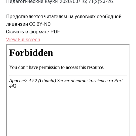
Педагогические науки. 2020/03/16; 71(2):23-26.
Представляется читателям на условиях свободной
лицензии CC BY-ND
Скачать в формате PDF
View Fullscreen
Перейти
к
содержимому
PDF