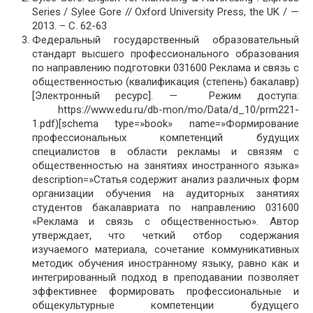
Series / Sylee Gore // Oxford University Press, the UK / —
2013. – C. 62-63
Федеральный государственный образовательный
стандарт высшего профессионального образования
по направлению подготовки 031600 Реклама и связь с
общественностью (квалификация (степень) бакалавр)
[Электронный ресурс]. — Режим доступа:
https://www.edu.ru/db-mon/mo/Data/d_10/prm221-
1.pdf)[schema type=»book» name=»Формирование
профессиональных компетенций будущих
специалистов в области рекламы и связям с
общественностью на занятиях иностранного языка»
description=»Статья содержит анализ различных форм
организации обучения на аудиторных занятиях
студентов бакалавриата по направлению 031600
«Реклама и связь с общественностью». Автор
утверждает, что четкий отбор содержания
изучаемого материала, сочетание коммуникативных
методик обучения иностранному языку, равно как и
интегрированный подход в преподавании позволяет
эффективнее формировать профессиональные и
общекультурные компетенции будущего