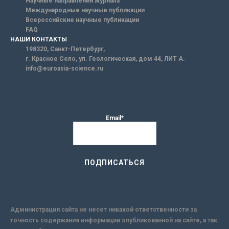
Научные направления журнала
Международные научные публикации
Всероссийские научные публикации
FAQ
НАШИ КОНТАКТЫ
198320, Санкт-Петербург,
г. Красное Село, ул. Геологическая, дом 44, ЛИТ А.
info@euroasia-science.ru
Email*
Администрация сайта не несет никакой ответственности за
точность содержания информации опубликованной на сайте, а так