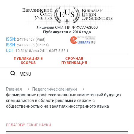
Перейти
к
содержимому
Лицензия СМИ:
ПИ № ФС77-63060
Евразийский Союз Ученых —
Публикуется с 2014 года
публикация научных статей в
ISSN:
Евразийский Союз Ученых — публикация научных статей в
2411-6467 (Print)
ISSN:
2413-9335 (Online)
ежемесячном научном журнале
ежемесячном научном журнале
DOI:
10.31618/esu.2411-6467.8.53.1
ПУБЛИКАЦИЯ В
СРОЧНАЯ
SCOPUS
ПУБЛИКАЦИЯ
MENU
Главная
Педагогические науки
Формирование профессиональных компетенций будущих
специалистов в области рекламы и связям с
общественностью на занятиях иностранного языка
ПЕДАГОГИЧЕСКИЕ НАУКИ