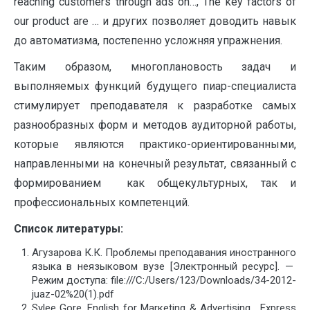
reaching customers through ads on…, The key factors of
our product are … и других позволяет доводить навык
до автоматизма, постепенно усложняя упражнения.
Таким образом, многоплановость задач и
выполняемых функций будущего пиар-специалиста
стимулирует преподавателя к разработке самых
разнообразных форм и методов аудиторной работы,
которые являются практико-ориентированными,
направленными на конечный результат, связанный с
формированием как общекультурных, так и
профессиональных компетенций.
Список литературы:
Агузарова К.К. Проблемы преподавания иностранного
языка в неязыковом вузе [Электронный ресурс]. —
Режим доступа: file:///C:/Users/123/Downloads/34-2012-
juaz-02%20(1).pdf
Sylee Gore. English for Marкeting & Advertising . Express