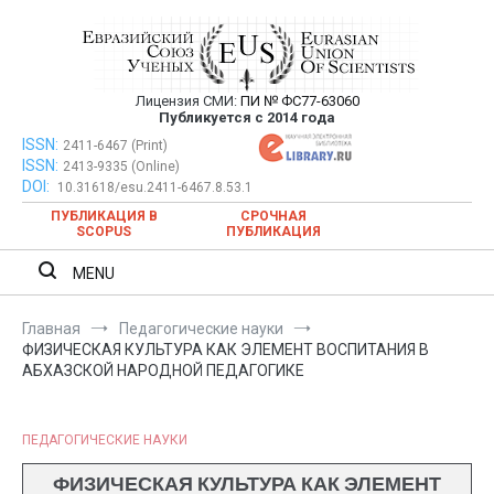
Перейти
к
содержимому
Лицензия СМИ:
ПИ № ФС77-63060
Евразийский Союз Ученых —
Публикуется с 2014 года
публикация научных статей в
ISSN:
Евразийский Союз Ученых — публикация научных статей в
2411-6467 (Print)
ISSN:
2413-9335 (Online)
ежемесячном научном журнале
ежемесячном научном журнале
DOI:
10.31618/esu.2411-6467.8.53.1
ПУБЛИКАЦИЯ В
СРОЧНАЯ
SCOPUS
ПУБЛИКАЦИЯ
MENU
Главная
Педагогические науки
ФИЗИЧЕСКАЯ КУЛЬТУРА КАК ЭЛЕМЕНТ ВОСПИТАНИЯ В
АБХАЗСКОЙ НАРОДНОЙ ПЕДАГОГИКЕ
ПЕДАГОГИЧЕСКИЕ НАУКИ
ФИЗИЧЕСКАЯ КУЛЬТУРА КАК ЭЛЕМЕНТ