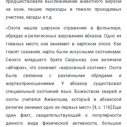
предшествовали выслеживание животного верхом
на коне, пешие переходы в тяжело проходимых
участках, засады и.т.д.
«Охота нашла широкое отражение в фольклоре,
обрядах и религиозных верованиях абхазов. Одно из
главных место она занимает в нартском эпосе. Как
гласят сказания, нарты были искусными охотниками.
Своего младшего брата Сасрыкву они величали
«абчарах», что означает «верховный охотник». Охота
была связанна с различными обрядами и
жертвоприношениями. У абхазов существовал
специальный охотничий язык. Божеством зверей и
охоты считался Ажвепшаа, который в абхазской
религии занимал одно из первых мест» [4, c. 116].Еще
один факт, свидетельствующий о популярности
данного вида физической активности, большое