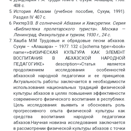
408 с.
История Абхазии (учебное пособие, Сухум, 1991).
Раздел IV 407 c.
РихтерЗ.В.
В солнечной Абхазии и Хевсуретии. Серия
«Библиотека пролетарского туриста». Москва —
Ленинград, Физкультура и туризм, 1930 г., 24 с.
Хашба М.М Трудовые и обрядовые песни абхазов.
Сухум – «Алашара» – 1977. 132 с.[schema type=»book»
name=»ФИЗИЧЕСКАЯ КУЛЬТУРА КАК ЭЛЕМЕНТ
ВОСПИТАНИЯ В АБХАЗСКОЙ НАРОДНОЙ
ПЕДАГОГИКЕ» description=»Статья является
продолжением исследования особенностей
абхазской народной педагогики и ее принципов.
Актуальность работы заключается в необходимости
использования национальных традиций физической
культуры абхазов в целях повышения эффективности
современного физического воспитания в республике.
Цель исследования: выявить и обосновать роль
прогрессивного опыта физической культуры как
средства воспитания народной педагогики
абхазов.Научная новизна исследования заключается
в рассмотрении физической культуры абхазов с точки