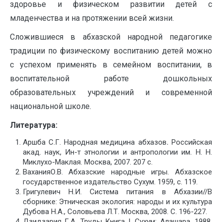
здоровье и физическом развитии детей с
младенчества и на протяжении всей жизни.
Сложившиеся в абхазской народной педагогике
традиции по физическому воспитанию детей можно
с успехом применять в семейном воспитании, в
воспитательной работе дошкольных
образовательных учреждений и современной
национальной школе.
Литература:
Аршба С.Г. Народная медицина абхазов
.
Российская
акад. наук, Ин-т этнологии и антропологии им. Н. Н.
Миклухо-Маклая. Москва, 2007. 207 c.
ВаханияО.В. Абхазские народные игры. Абхазское
государственное издательство Сухум. 1959, с. 119.
Григулевич Н.И. Система питания в Абхазии//В
сборнике: Этническая экология: народы и их культура
Дубова Н.А., Соловьева Л.Т. Москва, 2008. С. 196-227.
Дзидзария Г.А. Труды Книга I. Сухум: Алашара, 1988.