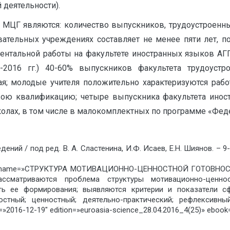
 деятельности).
МЦГ являются: количество выпускников, трудоустроенны
вательных учреждениях составляет не менее пяти лет, п
ентальной работы на факультете иностранных языков АГГ
-2016 гг.) 40-60% выпускников факультета трудоуст
я; молодые учителя положительно характеризуются рабо
ою квалификацию; четыре выпускника факультета инос
школах, в том числе в малокомплектных по программе «Фе
дений / под ред. В. А. Сластенина, И.Ф. Исаев, Е.Н. Шиянов. – 9
ook» name=»СТРУКТУРА МОТИВАЦИОННО-ЦЕННОСТНОЙ ГОТОВ
ассматриваются проблема структуры мотивационно-ценн
сть ее формирования; выявляются критерии и показатели 
стный; ценностный; деятельно-практический; рефлексивны
16-12-19″ edition=»euroasia-science_28.04.2016_4(25)» ebook=