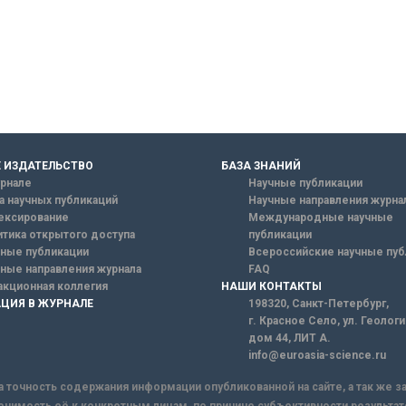
 ИЗДАТЕЛЬСТВО
БАЗА ЗНАНИЙ
рнале
Научные публикации
а научных публикаций
Научные направления журна
ексирование
Международные научные
тика открытого доступа
публикации
ные публикации
Всероссийские научные пуб
ные направления журнала
FAQ
кционная коллегия
НАШИ КОНТАКТЫ
ЦИЯ В ЖУРНАЛЕ
198320, Санкт-Петербург,
г. Красное Село, ул. Геолог
дом 44, ЛИТ А.
info@euroasia-science.ru
а точность содержания информации опубликованной на сайте, а так же 
енимость её к конкретным лицам, по причине субъективности результат