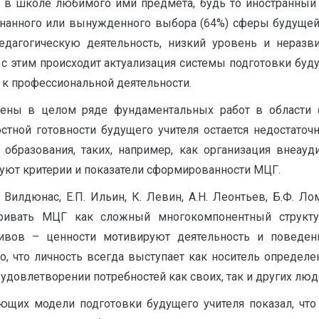
 в школе любимого ими предмета, будь то иностранны
нанного или вынужденного выбора (64%) сферы будущей п
едагогическую деятельность, низкий уровень и неразв
 с этим происходит актуализация системы подготовки бу
 к профессиональной деятельности.
ны в целом ряде фундаментальных работ в области ф
тной готовности будущего учителя остается недостаточн
образования, таких, например, как организация внеауд
твуют критерии и показатели сформированности МЦГ.
Вилдюнас, Е.П. Ильин, К. Левин, А.Н. Леонтьев, Б.Ф. Ло
тривать МЦГ как сложный многокомпонентный структ
тивов – ценности мотивируют деятельность и поведе
, что личность всегда выступает как носитель определен
 удовлетворении потребностей как своих, так и других люд
ющих модели подготовки будущего учителя показал, что 