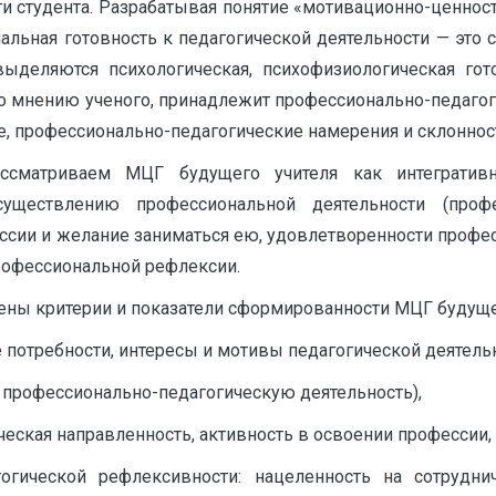
и студента. Разрабатывая понятие «мотивационно-ценнос
ональная готовность к педагогической деятельности — эт
ыделяются психологическая, психофизиологическая гото
ь, по мнению ученого, принадлежит профессионально-педа
, профессионально-педагогические намерения и склонности [
ссматриваем МЦГ будущего учителя как интегративно
ествлению профессиональной деятельности (професс
ессии и желание заниматься ею, удовлетворенности проф
рофессиональной рефлексии.
ены критерии и показатели сформированности МЦГ будущег
отребности, интересы и мотивы педагогической деятельн
 профессионально-педагогическую деятельность),
еская направленность, активность в освоении профессии, 
гической рефлексивности: нацеленность на сотруднич