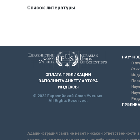
Список литературы:
НАУЧНОЕ
О жу
Этик
ОПЛАТА ПУБЛИКАЦИИ
Инд
ЗАПОЛНИТЬ АНКЕТУ АВТОРА
Поли
Науч
ИНДЕКСЫ
Науч
© 2022 Евразийский Союз Ученых.
Реда
All Rights Reserved.
ПУБЛИКА
Администрация сайта не несет никакой ответственности з
содержаться в исследовательских публикациях, и за прим