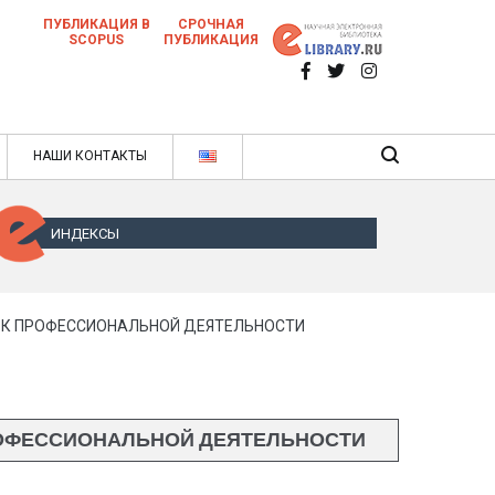
ПУБЛИКАЦИЯ В
СРОЧНАЯ
SCOPUS
ПУБЛИКАЦИЯ
 научных статей в ежемесячном научном
нале
ячном научном журнале
НАШИ КОНТАКТЫ
ИНДЕКСЫ
 К ПРОФЕССИОНАЛЬНОЙ ДЕЯТЕЛЬНОСТИ
РОФЕССИОНАЛЬНОЙ ДЕЯТЕЛЬНОСТИ