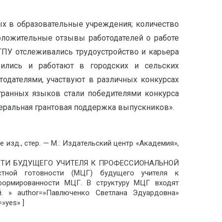
х в образовательные учреждения; количество
оложительные отзывы работодателей о работе
ПУ отслеживались трудоустройство и карьера
роились и работают в городских и сельских
тодателями, участвуют в различных конкурсах
транных языков стали победителями конкурса
деральная грантовая поддержка выпускников».
-е изд., стер. — М.: Издательский центр «Академия»,
НОСТИ БУДУЩЕГО УЧИТЕЛЯ К ПРОФЕССИОНАЛЬНОЙ
остной готовности (МЦГ) будущего учителя к
сформированности МЦГ. В структуру МЦГ входят
й. » author=»Павлюченко Светлана Эдуардовна»
»yes» ]