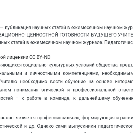
— публикация научных статей в ежемесячном научном жур
ИВАЦИОННО-ЦЕННОСТНОЙ ГОТОВНОСТИ БУДУЩЕГО УЧИТ
ых статей в ежемесячном научном журнале. Педагогические 
ной лицензии CC BY-ND
няющихся социально-культурных условий общества, предъ
альными и личностными компетенциями, необходимыми
чителю необходимо вести обучение на основе интеракт
овнем понимания этической и профессиональной ответс
бностей – к работе в команде, к дальнейшему обучени
омненно, является профессиональная, формирующая и раз
стической и др. Однако сами выпускники педагогического