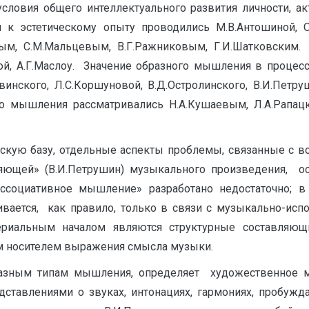
вия общего интеллектуального развития личности, ак
 к эстетическому опыту проводились М.В.Антошиной, О.А
вым, С.М.Мальцевым, В.Г.Ражниковым, Г.И.Шатковски
ой, A.Г.Маслоу. Значение образного мышления в процес
винского, Л.С.Коршуновой, B.Д.Остролинского, В.И.Петр
о мышления рассматривались Н.А.Кушаевым, Л.А.Рапац
 базу, отдельные аспекты проблемы, связанные с во
ющей» (В.И.Петрушин) музыкального произведения, ос
ссоциативное мышление» разработано недостаточно; в
тся, как правило, только в связи с музыкально-испол
териальным началом являются структурные составляющ
м носителем выражения смысла музыки.
зным типам мышления, определяет художественное 
ставлениями о звуках, интонациях, гармониях, пробужда