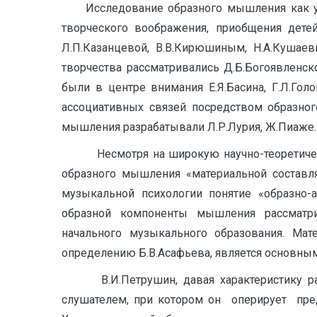
Исследование образного мышления как усло
творческого воображения, приобщения детей
Л.П.Казанцевой, В.В.Кирюшиным, Н.А.Кушае
творчества рассматривались Д.Б.Богоявленск
были в центре внимания Е.Я.Басина, Г.Л.Голо
ассоциативных связей посредством образног
мышления разрабатывали Л.Р.Лурия, Ж.Пиаже.
Несмотря на широкую научно-теоретическую
образного мышления «материальной составля
музыкальной психологии понятие «образно-а
образной компоненты мышления рассматривае
начального музыкального образования. Ма
определению Б.В.Асафьева, является основны
В.И.Петрушин, давая характеристику ра
слушателем, при котором он оперирует пред