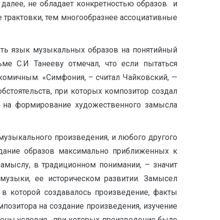
 далее, не обладает конкретностью образов и
 трактовки, тем многообразнее ассоциативные
ть язык музыкальных образов на понятийный
ме С.И Танееву отмечал, что если пытаться
комичным. «Симфония, – считал Чайковский, —
обстоятельств, при которых композитор создал
т на формирование художественного замысла
узыкального произведения, и любого другого
здание образов максимально приближенных к
амыслу, в традиционном понимании, – значит
узыки, ее историческом развитии. Замысел
 в которой создавалось произведение, факты
позитора на создание произведения, изучение
чены условия, при которых произведение было