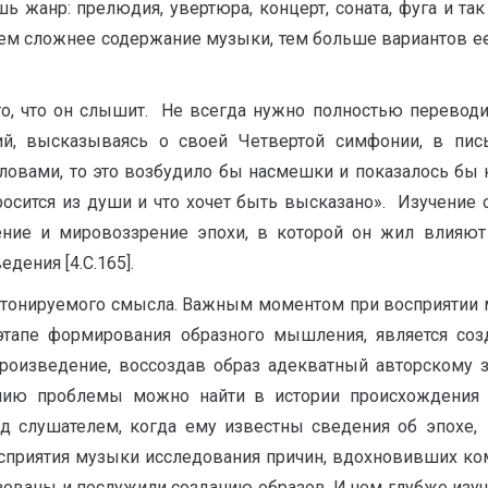
 жанр: прелюдия, увертюра, концерт, соната, фуга и так
ем сложнее содержание музыки, тем больше вариантов ее
что он слышит. Не всегда нужно полностью переводи
й, высказываясь о своей Четвертой симфонии, в пись
овами, то это возбудило бы насмешки и показалось бы 
росится из души и что хочет быть высказано». Изучение 
ение и мировоззрение эпохи, в которой он жил влияю
дения [4.С.165].
нируемого смысла. Важным моментом при восприятии м
 этапе формирования образного мышления, является со
роизведение, воссоздав образ адекватный авторскому з
нию проблемы можно найти в истории происхождения м
ед слушателем, когда ему известны сведения об эпохе,
приятия музыки исследования причин, вдохновивших ком
ованы и послужили созданию образов. И чем глубже изу