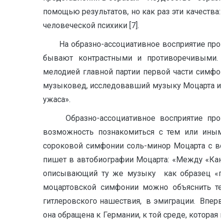
помощью результатов, но как раз эти качества
человеческой психики [7].
На образно-ассоциативное восприятие прои
бывают контрастными и противоречивыми.
мелодией главной партии первой части симфон
музыковед, исследовавший музыку Моцарта и
ужаса».
Образно-ассоциативное восприятие произв
возможность познакомиться с тем или иным
сороковой симфонии соль-минор Моцарта с в
пишет в автобиографии Моцарта: «Между «Кан
описывающий ту же музыку как образец «гре
моцартовской симфонии можно объяснить т
гитлеровского нашествия, в эмиграции. Вперв
она обращена к Германии, к той среде, котор