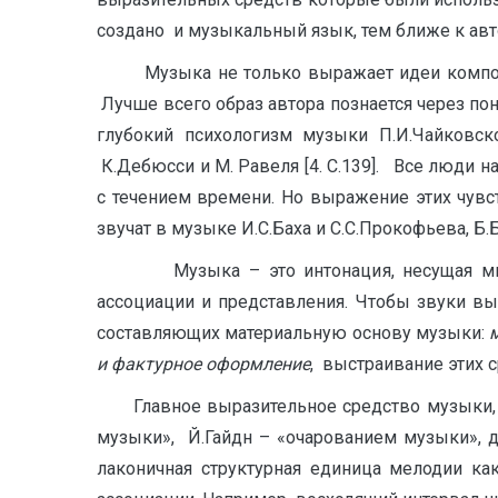
создано и музыкальный язык, тем ближе к ав
Музыка не только выражает идеи композито
Лучше всего образ автора познается через по
глубокий психологизм музыки П.И.Чайковск
К.Дебюсси и М. Равеля [4. С.139]. Все люди н
с течением времени. Но выражение этих чувс
звучат в музыке И.С.Баха и С.С.Прокофьева, Б.
Музыка – это интонация, несущая мысль.
ассоциации и представления. Чтобы звуки в
составляющих материальную основу музыки:
и фактурное оформление
, выстраивание этих
Главное выразительное средство музыки, в
музыки», Й.Гайдн – «очарованием музыки», д
лаконичная структурная единица мелодии ка