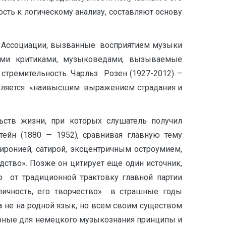
ость к логическому анализу, составляют основу
 Ассоциации, вызванные восприятием музыки
ыми критиками, музыковедами, вызываемые
 стремительность. Чарльз Розен (1927-2012) –
является «наивысшим выражением страдания и
ств жизни, при которых слушатель получил
ейн (1880 — 1952), сравнивая главную тему
ронией, сатирой, эксцентричным остроумием,
ство». Позже он цитирует еще один источник,
ю от традиционной трактовку главной партии
ичность, его творчество» в страшные годы
а не на родной язык, но всем своим существом
терные для немецкого музыкознания принципы и