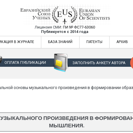
Лицензия СМИ:
ПИ № ФС77-63060
Евразийский Союз Ученых — публикация
Публикуется с 2014 года
жур
Евразийский Союз Ученых — публикация научных статей в ежемес
ИКАЦИЯ В ЖУРНАЛЕ
БАЗА ЗНАНИЙ
ПАТЕНТЫ
АРХИВ
ОПЛАТА ПУБЛИКАЦИИ
ЗАПОЛНИТЬ АНКЕТУ АВТОРА
альной основы музыкального произведения в формировании образ
УЗЫКАЛЬНОГО ПРОИЗВЕДЕНИЯ В ФОРМИРОВАН
МЫШЛЕНИЯ.