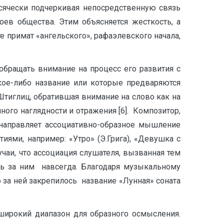
сячески подчеркивая непосредственную связь
ев общества. Этим объясняется жесткость, а
е примат «ангельского», рафаэлевского начала,
ащать внимание на процесс его развития с
акое-либо название или которые предваряются
Штиглиц, обратившая внимание на слово как на
ного наглядности и отражения [6]. Композитор,
направляет ассоциативно-образное мышление
иями, например: «Утро» (Э.Грига), «Девушка с
чаи, что ассоциация слушателя, вызванная тем
 за ним навсегда. Благодаря музыкальному
за ней закрепилось название «Лунная» соната
ирокий диапазон для образного осмысления.