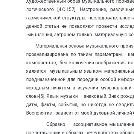
Художественный образ музыкального произвед
логического [4.С.157]. Настроение, разл
гармонической структуры, последовательнос
данной статьи не позволяют провести иссл
мышления, затронем только материальную с
Материальная основа музыкального произведе
проанализирована по таким параметрам, как
компонентов, без включения воображения, вол
является музыкальным языком, материальны
предназначенной для передачи особой инфор
исходным пунктом в изучении музыкальной 
слов»[5]. Язык музыки – знаковый. Знак рожд
даты, факты, события, но никогда не сводит
Восприятие зависит от моей духовной личной би
Образно — ассоциативное мышление — это
представлений в образах. «Неудобство» образ