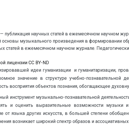
— публикация научных статей в ежемесячном научном жур
й основы музыкального произведения в формировании обр
 статей в ежемесячном научном журнале. Педагогические на
ной лицензии CC BY-ND
лизировавшей идеи гуманизации и гуманитаризации, пров
громное значение в структуре учебно-познавательной д
ость восприятия объектов познания, обогащающее духовну
й инструмент музыкально-познавательной деятельности,
нять и оценить выразительные возможности музыки и
е от языка других искусств, в большей степени обобщен
нения возникает широкий спектр образов и ассоциативных