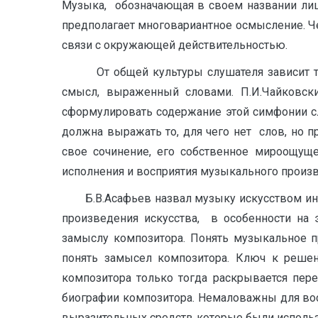
Музыка, обозначающая в своем названии лишь
предполагает многовариантное осмысление. Ч
связи с окружающей действительностью.
От общей культуры слушателя зависит то, 
смысл, выраженный словами. П.И.Чайковски
сформулировать содержание этой симфонии сл
должна выражать то, для чего нет слов, но п
свое сочинение, его собственное мироощущ
исполнения и восприятия музыкального произве
Б.В.Асафьев назвал музыку искусством инто
произведения искусства, в особенности на
замыслу композитора. Понять музыкальное п
понять замысел композитора. Ключ к реше
композитора только тогда раскрывается пер
биографии композитора. Немаловажны для вос
выразительных средств которые были использ