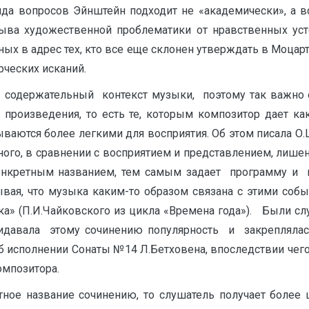
да вопросов Эйнштейн подходит не «академически», а в
ва художественной проблематики от нравственных усто
ых в адрес тех, кто все еще склонен утверждать в Моцарт
рческих исканий.
ржательный контекст музыки, поэтому так важно обр
 произведения, то есть те, которым композитор дает к
аются более легкими для восприятия. Об этом писала О.
тного, в сравнении с восприятием и представлением, лишен
конкретным названием, тем самым задает программу и 
ая, что музыка каким-то образом связана с этими событ
ка» (П.И.Чайковского из цикла «Времена года»). Были слу
давала этому сочинению популярность и закреплялась
 исполнении Сонаты №14 Л.Бетховена, впоследствии чего 
омпозитора.
название сочинению, то слушатель получает более ш