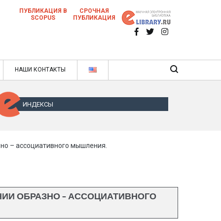
ПУБЛИКАЦИЯ В
СРОЧНАЯ
SCOPUS
ПУБЛИКАЦИЯ
 научных статей в ежемесячном научном
нале
ячном научном журнале
НАШИ КОНТАКТЫ
ИНДЕКСЫ
но – ассоциативного мышления.
ИИ ОБРАЗНО – АССОЦИАТИВНОГО