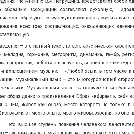
ения, по мнению В.И.Петрушина, представляет собой един
ичные образные ассоциации составляют духовную, ид
ти частей образуют логическую компоненту музыкальног
едование всех трех составляющих, оказывающих влияни
оставляющую.
ния – это нотный текст, то есть акустическая характер
 мелодия, гармония, метроритм, динамика, тембр, регис
и, настроения, собственных чувств, возникновение худо
м воплощением музыки. «Любой язык, в том числе и м
мации. Музыкальный язык – это многоуровневый стереот
семантики. Музыкальный язык, в отличие от вербально
ает образ данного произведения. Образ «вбирает в себя 
ся к ним, живет как образ, место которого не только в 
ографии, от моего опыта, моего мировоззрения, но оно все
 высшая ступень познания человеком действительно
но – ассоциативного мышления заключается в его компле