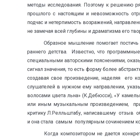
методы исследования. Поэтому к решению ря
прошлого с настоящим и невозможность отры
подчас и нетерпимость возражений, направленн
не замечая всей глубины и драматизма его тво
Образное мышление помогает постичь соде
раннего детства. Известно, что программные
специальными авторскими пояснениями, оказыв
сигнал значения, то есть форму более абстрак
создавая свое произведение, наделяя его 
слушателей в нужном ему направлении, указыв
волосами цвета льна» (К.Дебюсси), «У камель
или иным музыкальным произведением, при
критику Л.Релльштабу, написавшему отзыв об
и она стала самым популярным сочинением к
Когда композитором не дается конкретное 