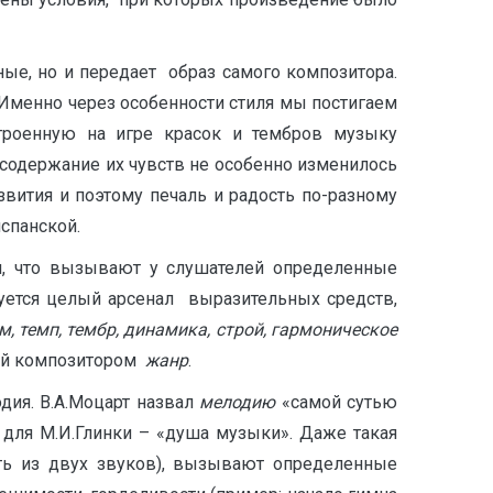
, но и передает образ самого композитора.
 Именно через особенности стиля мы постигаем
строенную на игре красок и тембров музыку
и содержание их чувств не особенно изменилось
вития и поэтому печаль и радость по-разному
испанской.
 что вызывают у слушателей определенные
уется целый арсенал выразительных средств,
м, темп, тембр, динамика, строй, гармоническое
ый композитором
жанр
.
ия. В.А.Моцарт назвал
мелодию
«самой сутью
 для М.И.Глинки – «душа музыки». Даже такая
ять из двух звуков), вызывают определенные