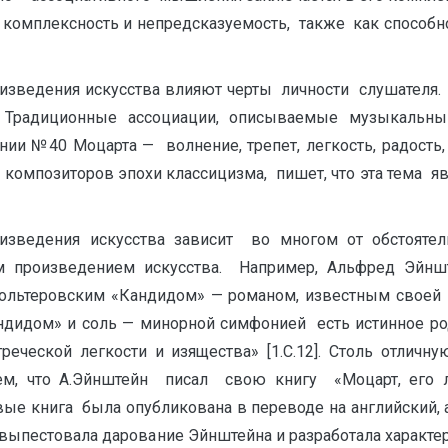
: комплексность и непредсказуемость, также как способн
зведения искусства влияют черты личности слушателя.
 Традиционные ассоциации, описываемые музыкальн
ии №40 Моцарта — волнение, трепет, легкость, радость,
 композиторов эпохи классицизма, пишет, что эта тема 
едения искусства зависит во многом от обстоятель
 произведением искусства. Например, Альфред Эйншт
ольтеровским «Кандидом» — романом, известным своей и
дидом» и соль — минорной симфонией есть истинное род
ческой легкости и изящества» [1.С.12]. Столь отличну
ем, что А.Эйнштейн писал свою книгу «Моцарт, его л
ые книга была опубликована в переводе на английский, 
ая выпестовала дарование Эйнштейна и разработала харак