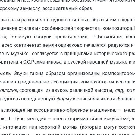
торскому замыслу ассоциативный образ.
ра и раскрывает художественные образы им созданные
нимание стилевых особенностей творчества композитора.
ого, волевую поступь произведений Л.Бетховена, по
а всех континентах земли одинаково печалятся, радуются 
тв в музыке согласуется с принципами исторического раз
Бриттена и С.С.Рахманинова, в русской народной музыке и 
 Звуки таким образом организованы композитором,
ызвали определенные ассоциации, композитором использ
мелодия
, состоящая из звуков различной высоты,
лад, рит
 средств в определенную
форму
и вписывая их в выбранн
лияющее на ассоциативно-образное мышление, – мелод
ля Ш. Гуно мелодия — «неповторимая тайна искусства», а
к интонация или короткий мотив, (которые могут состо