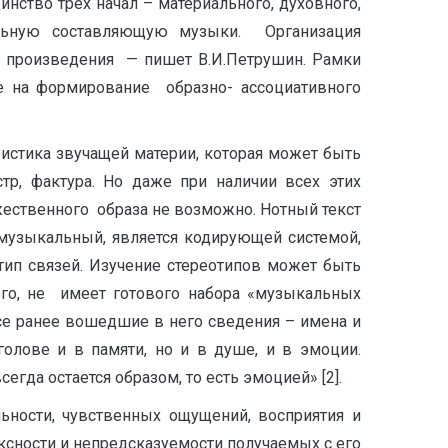
ство трех начал – материального, духовного,
еальную составляющую музыки. Организация
о произведения — пишет В.И.Петрушин. Рамки
е на формирование образно- ассоциативного
истика звучащей материи, которая может быть
тр, фактура. Но даже при наличии всех этих
жественного образа не возможно. Нотный текст
узыкальный, является кодирующей системой,
ип связей. Изучение стереотипов может быть
го, не имеет готового набора «музыкальных
все ранее вошедшие в него сведения – имена и
голове и в памяти, но и в душе, и в эмоции.
гда остается образом, то есть эмоцией» [2].
сти, чувственных ощущений, восприятия и
ксности и непредсказуемости получаемых с его