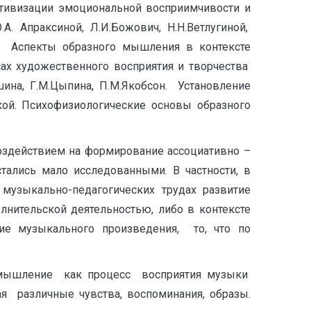
тивизации эмоциональной восприимчивости и
. Апраксиной, Л.И.Божович, Н.Н.Ветлугиной,
м. Аспекты образного мышления в контексте
сах художественного восприятия и творчества
ушина, Г.М.Цыпина, П.М.Якобсон. Установление
кой. Психофизиологические основы образного
здействием на формирование ассоциативно –
тались мало исследованными. В частности, в
 музыкально-педагогических трудах развитие
нительской деятельностью, либо в контексте
ие музыкального произведения, то, что по
мышление как процесс восприятия музыки
я различные чувства, воспоминания, образы.