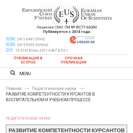
Перейти
к
содержимому
Лицензия СМИ:
ПИ № ФС77-63060
Евразийский Союз Ученых —
Публикуется с 2014 года
публикация научных статей в
ISSN:
Евразийский Союз Ученых — публикация научных статей в
2411-6467 (Print)
ISSN:
2413-9335 (Online)
ежемесячном научном журнале
ежемесячном научном журнале
DOI:
10.31618/esu.2411-6467.8.53.1
ПУБЛИКАЦИЯ В
СРОЧНАЯ
SCOPUS
ПУБЛИКАЦИЯ
MENU
Главная
Педагогические науки
РАЗВИТИЕ КОМПЕТЕНТНОСТИ КУРСАНТОВ В
ВОСПИТАТЕЛЬНОМ И УЧЕБНОМ ПРОЦЕССЕ
ПЕДАГОГИЧЕСКИЕ НАУКИ
РАЗВИТИЕ КОМПЕТЕНТНОСТИ КУРСАНТОВ