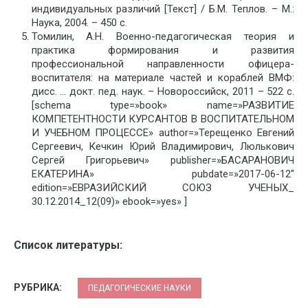
индивидуальных различий [Текст] / Б.М. Теплов. – М.:
Наука, 2004. – 450 с.
Томилин, А.Н. Военно-педагогическая теория и
практика формирования и развития
профессиональной направленности офицера-
воспитателя: на материале частей и кораблей ВМФ:
дисс. … докт. пед. наук. – Новороссийск, 2011 – 522 с.
[schema type=»book» name=»РАЗВИТИЕ
КОМПЕТЕНТНОСТИ КУРСАНТОВ В ВОСПИТАТЕЛЬНОМ
И УЧЕБНОМ ПРОЦЕССЕ» author=»Терещенко Евгений
Сергеевич, Кечкин Юрий Владимирович, Люлькович
Сергей Григорьевич» publisher=»БАСАРАНОВИЧ
ЕКАТЕРИНА» pubdate=»2017-06-12″
edition=»ЕВРАЗИЙСКИЙ СОЮЗ УЧЕНЫХ_
30.12.2014_12(09)» ebook=»yes» ]
Список литературы:
РУБРИКА:
ПЕДАГОГИЧЕСКИЕ НАУКИ