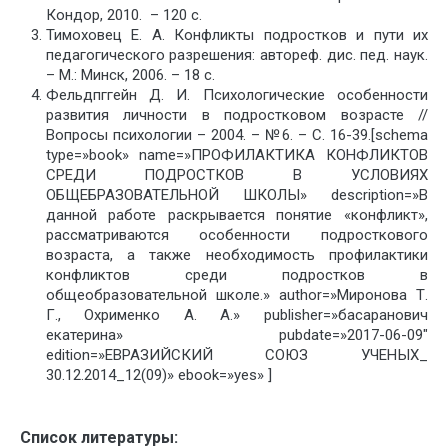
Кондор, 2010. – 120 с.
Тимоховец Е. А. Конфликты подростков и пути их
педагогического разрешения: автореф. дис. пед. наук.
– М.: Минск, 2006. – 18 с.
Фельдпггейн Д. И. Психологические особенности
развития личности в подростковом возрасте //
Вопросы психологии – 2004. – №6. – С. 16-39.[schema
type=»book» name=»ПРОФИЛАКТИКА КОНФЛИКТОВ
СРЕДИ ПОДРОСТКОВ В УСЛОВИЯХ
ОБЩЕБРАЗОВАТЕЛЬНОЙ ШКОЛЫ» description=»В
данной работе раскрывается понятие «конфликт»,
рассматриваются особенности подросткового
возраста, а также необходимость профилактики
конфликтов среди подростков в
общеобразовательной школе.» author=»Миронова Т.
Г., Охрименко А. А.» publisher=»басаранович
екатерина» pubdate=»2017-06-09″
edition=»ЕВРАЗИЙСКИЙ СОЮЗ УЧЕНЫХ_
30.12.2014_12(09)» ebook=»yes» ]
Список литературы: