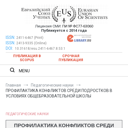
Перейти
к
содержимому
Лицензия СМИ:
ПИ № ФС77-63060
Евразийский Союз Ученых —
Публикуется с 2014 года
публикация научных статей в
ISSN:
Евразийский Союз Ученых — публикация научных статей в
2411-6467 (Print)
ISSN:
2413-9335 (Online)
ежемесячном научном журнале
ежемесячном научном журнале
DOI:
10.31618/esu.2411-6467.8.53.1
ПУБЛИКАЦИЯ В
СРОЧНАЯ
SCOPUS
ПУБЛИКАЦИЯ
MENU
Главная
Педагогические науки
ПРОФИЛАКТИКА КОНФЛИКТОВ СРЕДИ ПОДРОСТКОВ В
УСЛОВИЯХ ОБЩЕБРАЗОВАТЕЛЬНОЙ ШКОЛЫ
ПЕДАГОГИЧЕСКИЕ НАУКИ
ПРОФИЛАКТИКА КОНФЛИКТОВ СРЕДИ