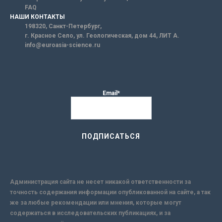
FAQ
НАШИ КОНТАКТЫ
198320, Санкт-Петербург,
г. Красное Село, ул. Геологическая, дом 44, ЛИТ А.
info@euroasia-science.ru
Email*
Администрация сайта не несет никакой ответственности за
точность содержания информации опубликованной на сайте, а так
же за любые рекомендации или мнения, которые могут
содержаться в исследовательских публикациях, и за