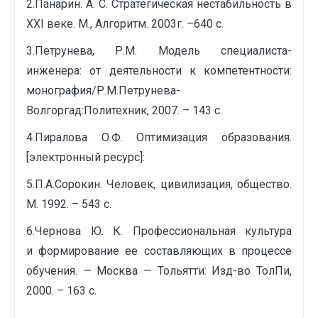
2.Панарин. А. С. Стратегическая нестабильность в
ХХI веке. М., Алгоритм. 2003г. –640 с.
3.Петрунева, Р.М. Модель специалиста-
инженера: от деятельности к компетентности:
монография/Р.М.Петрунева-
Волгоргад:Политехник, 2007. – 143 с.
4.Пиралова О.Ф. Оптимизация образования.
[электронный ресурс]:
5.П.А.Сорокин. Человек, цивилизация, общество.
М. 1992. – 543 с.
6.Чернова Ю. К. Профессиональная культура
и формирование ее составляющих в процессе
обучения. — Москва — Тольятти: Изд-во ТолПи,
2000. – 163 с.