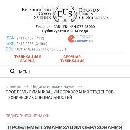
Перейти
к
содержимому
Лицензия СМИ:
ПИ № ФС77-63060
Евразийский Союз Ученых —
Публикуется с 2014 года
публикация научных статей в
ISSN:
Евразийский Союз Ученых — публикация научных статей в
2411-6467 (Print)
ISSN:
2413-9335 (Online)
ежемесячном научном журнале
ежемесячном научном журнале
DOI:
10.31618/esu.2411-6467.8.53.1
ПУБЛИКАЦИЯ В
СРОЧНАЯ
SCOPUS
ПУБЛИКАЦИЯ
MENU
Главная
Педагогические науки
ПРОБЛЕМЫ ГУМАНИЗАЦИИ ОБРАЗОВАНИЯ СТУДЕНТОВ
ТЕХНИЧЕСКИХ СПЕЦИАЛЬНОСТЕЙ
ПЕДАГОГИЧЕСКИЕ НАУКИ
ПРОБЛЕМЫ ГУМАНИЗАЦИИ ОБРАЗОВАНИЯ