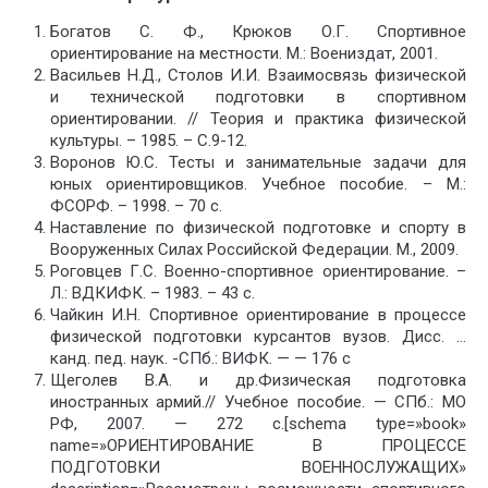
Богатов С. Ф., Крюков О.Г. Спортивное
ориентирование на местности. М.: Воениздат, 2001.
Васильев Н.Д., Столов И.И. Взаимосвязь физической
и технической подготовки в спортивном
ориентировании. // Теория и практика физической
культуры. – 1985. – С.9-12.
Воронов Ю.С. Тесты и занимательные задачи для
юных ориентировщиков. Учебное пособие. – М.:
ФСОРФ. – 1998. – 70 с.
Наставление по физической подготовке и спорту в
Вооруженных Силах Российской Федерации. М., 2009.
Роговцев Г.С. Военно-спортивное ориентирование. –
Л.: ВДКИФК. – 1983. – 43 с.
Чайкин И.Н. Спортивное ориентирование в процессе
физической подготовки курсантов вузов. Дисс. …
канд. пед. наук. -СПб.: ВИФК. — — 176 с
Щеголев В.А. и др.Физическая подготовка
иностранных армий.// Учебное пособие. — СПб.: МО
РФ, 2007. — 272 с.[schema type=»book»
name=»ОРИЕНТИРОВАНИЕ В ПРОЦЕССЕ
ПОДГОТОВКИ ВОЕННОСЛУЖАЩИХ»