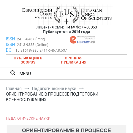
Перейти
к
содержимому
Лицензия СМИ:
ПИ № ФС77-63060
Евразийский Союз Ученых —
Публикуется с 2014 года
публикация научных статей в
ISSN:
Евразийский Союз Ученых — публикация научных статей в
2411-6467 (Print)
ISSN:
2413-9335 (Online)
ежемесячном научном журнале
ежемесячном научном журнале
DOI:
10.31618/esu.2411-6467.8.53.1
ПУБЛИКАЦИЯ В
СРОЧНАЯ
SCOPUS
ПУБЛИКАЦИЯ
MENU
Главная
Педагогические науки
ОРИЕНТИРОВАНИЕ В ПРОЦЕССЕ ПОДГОТОВКИ
ВОЕННОСЛУЖАЩИХ
ПЕДАГОГИЧЕСКИЕ НАУКИ
ОРИЕНТИРОВАНИЕ В ПРОЦЕССЕ