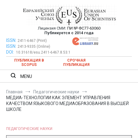
Перейти
к
содержимому
Лицензия СМИ:
ПИ № ФС77-63060
Евразийский Союз Ученых —
Публикуется с 2014 года
публикация научных статей в
ISSN:
Евразийский Союз Ученых — публикация научных статей в
2411-6467 (Print)
ISSN:
2413-9335 (Online)
ежемесячном научном журнале
ежемесячном научном журнале
DOI:
10.31618/esu.2411-6467.8.53.1
ПУБЛИКАЦИЯ В
СРОЧНАЯ
SCOPUS
ПУБЛИКАЦИЯ
MENU
Главная
Педагогические науки
МЕДИА-ТЕХНОЛОГИИ КАК ЭЛЕМЕНТ УПРАВЛЕНИЯ
КАЧЕСТВОМ ЯЗЫКОВОГО МЕДИАОБРАЗОВАНИЯ В ВЫСШЕЙ
ШКОЛЕ
ПЕДАГОГИЧЕСКИЕ НАУКИ