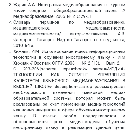
Журин А.А. Интеграция медиаобразования с курсом
химии средней общеобразовательной школы //
Медиаобразование. 2005. № 2. С.29-51.
Словарь терминов по медиаобразованию,
медиапедагогике, медиаграмотности,
медиакомпетентности/ автор-составитель А.В.
Федоров. Таганрог: Изд-во Таганрог. гос. пед. ин-та,
2010. 64 с.
Хижник, И.М. Использование новых информационных
технологий в обучении иностранному языку / И.М
Хижняк // Вестник СГТУ, 2006. — № 2 (13). — Вып. 2. —
С. 203-206.[schema type=»book» name=»МЕДИА-
ТЕХНОЛОГИИ КАК ЭЛЕМЕНТ УПРАВЛЕНИЯ
КАЧЕСТВОМ ЯЗЫКОВОГО МЕДИАОБРАЗОВАНИЯ В
ВЫСШЕЙ ШКОЛЕ» description=»автор рассматривает
необходимость изменения языковой медиа-
образовательной системы, которая может быть
реализованы за счет применения медиа-технологий
как новых инициатив в сфере обучения иностранному
языку. В статье особо подчеркивается и
обосновывается роль медиа-модели обучения
иностранному языку в реализации данной цели.