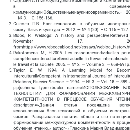
Садохин А.П.Межкультурная компетенция и компетентно
в современно
коммуникации.Общественныенаукиисовременность.– 20
— № 3. – С. 156-166.
Сысоев П.В. Блог-технология в обучении иностранн
языку. Язык и культура. – 2012. — № 4 (20). – С. 115 – 127.
Blood, R. Weblogs: A history and perspective.Retrieved
November 17, 201
fromhttps://www.rebeccablood.net/essays/weblog_history.ht
Rakotomena, M., H.2005. Les ressourcesindividuelles pour
compétenceinterculturelleindividuelle. In Revue internationale
le travail et la société. 2005. — № 2. — Volume 3. — 668-691р.
Taylor, E. W. 1994. A Learning Model for Becom
InterculturallyCompetent. In International Journal of Intercult
Relations, Elsevier Science. – 1994. — № 3. — Vol. 18 — 389
р.р[schema type=»book» name=»ИСПОЛЬЗОВАНИЕ БЛ
ТЕХНОЛОГИИ ДЛЯ ФОРМИРОВАНИЯ МЕЖКУЛЬТУРН
КОМПЕТЕНТНОСТИ В ПРОЦЕССЕ ОБУЧЕНИЯ ЧТЕН
description=»Данная статья посвящена вопр
использования блог-технологий в обучении иностран
языков. Раскрывается понятие «блог» и его потенциа
формировании межкультурной компетентности в проце
обучения чтению.» author=»Пласкина Мария Владимиров