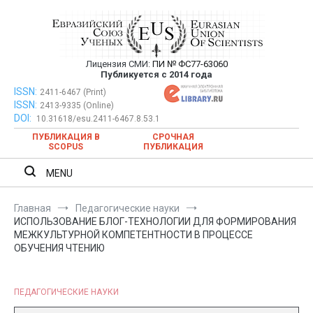
Перейти
к
содержимому
Лицензия СМИ:
ПИ № ФС77-63060
Евразийский Союз Ученых —
Публикуется с 2014 года
публикация научных статей в
ISSN:
Евразийский Союз Ученых — публикация научных статей в
2411-6467 (Print)
ISSN:
2413-9335 (Online)
ежемесячном научном журнале
ежемесячном научном журнале
DOI:
10.31618/esu.2411-6467.8.53.1
ПУБЛИКАЦИЯ В
СРОЧНАЯ
SCOPUS
ПУБЛИКАЦИЯ
MENU
Главная
Педагогические науки
ИСПОЛЬЗОВАНИЕ БЛОГ-ТЕХНОЛОГИИ ДЛЯ ФОРМИРОВАНИЯ
МЕЖКУЛЬТУРНОЙ КОМПЕТЕНТНОСТИ В ПРОЦЕССЕ
ОБУЧЕНИЯ ЧТЕНИЮ
ПЕДАГОГИЧЕСКИЕ НАУКИ