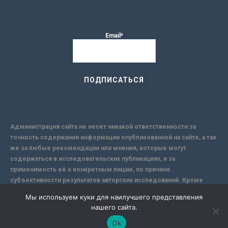
Email*
Администрация сайта не несет никакой ответственности за
точность содержания информации опубликованной на сайте, а так
же за любые рекомендации или мнения, которые могут
содержаться в исследовательских публикациях, и за
применимость её к конкретным лицам, по причине
субъективности результатов авторских исследований. Кроме
того, поскольку интернет не обеспечивает в полной мере
Мы используем куки для наилучшего представления
надежной защиты информации, Сайт не несет ответственности за
нашего сайта.
информацию, присылаемую через интернет.
Ok