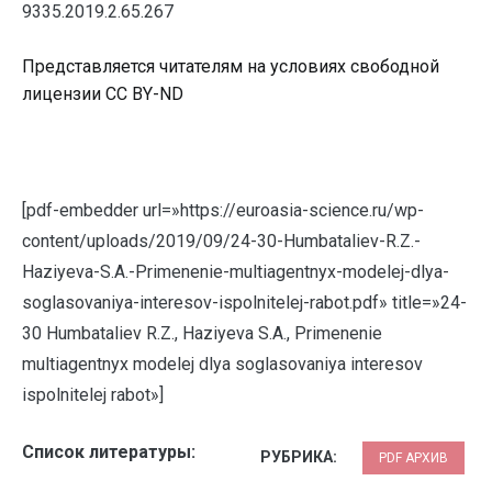
9335.2019.2.65.267
Представляется читателям на условиях свободной
лицензии CC BY-ND
[pdf-embedder url=»https://euroasia-science.ru/wp-
content/uploads/2019/09/24-30-Humbataliev-R.Z.-
Haziyeva-S.A.-Primenenie-multiagentnyx-modelej-dlya-
soglasovaniya-interesov-ispolnitelej-rabot.pdf» title=»24-
30 Humbataliev R.Z., Haziyeva S.A., Primenenie
multiagentnyx modelej dlya soglasovaniya interesov
ispolnitelej rabot»]
Список литературы:
РУБРИКА:
PDF АРХИВ