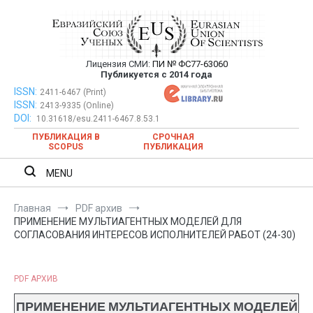
Перейти
к
содержимому
Лицензия СМИ:
ПИ № ФС77-63060
Евразийский Союз Ученых —
Публикуется с 2014 года
публикация научных статей в
ISSN:
Евразийский Союз Ученых — публикация научных статей в
2411-6467 (Print)
ISSN:
2413-9335 (Online)
ежемесячном научном журнале
ежемесячном научном журнале
DOI:
10.31618/esu.2411-6467.8.53.1
ПУБЛИКАЦИЯ В
СРОЧНАЯ
SCOPUS
ПУБЛИКАЦИЯ
MENU
Главная
PDF архив
ПРИМЕНЕНИЕ МУЛЬТИАГЕНТНЫХ МОДЕЛЕЙ ДЛЯ
СОГЛАСОВАНИЯ ИНТЕРЕСОВ ИСПОЛНИТЕЛЕЙ РАБОТ (24-30)
PDF АРХИВ
ПРИМЕНЕНИЕ МУЛЬТИАГЕНТНЫХ МОДЕЛЕЙ