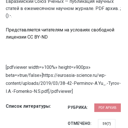
Евразийский Союз Ученых — публикация научных
статей в ежемесячном научном журнале. PDF архив. ;
():-.
Представляется читателям на условиях свободной
лицензии CC BY-ND
[pdfviewer width=»100%» height=»900px»
beta=»true/false»]https://euroasia-science.ru/wp-
content/uploads/2019/03/38-42-Perminov-A.Yu_.-Tyrov-
I.A.-Fomenko-N.S.pdf[/pdfviewer]
Список литературы:
РУБРИКА:
PDF АРХИВ
ОТМЕЧЕНО:
59(7)