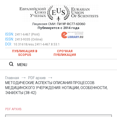
Перейти
к
содержимому
Лицензия СМИ:
ПИ № ФС77-63060
Евразийский Союз Ученых —
Публикуется с 2014 года
публикация научных статей в
ISSN:
Евразийский Союз Ученых — публикация научных статей в
2411-6467 (Print)
ISSN:
2413-9335 (Online)
ежемесячном научном журнале
ежемесячном научном журнале
DOI:
10.31618/esu.2411-6467.8.53.1
ПУБЛИКАЦИЯ В
СРОЧНАЯ
SCOPUS
ПУБЛИКАЦИЯ
MENU
Главная
PDF архив
МЕТОДИЧЕСКИЕ АСПЕКТЫ ОПИСАНИЯ ПРОЦЕССОВ
МЕДИЦИНСКОГО УЧЕРЖДЕНИЯ: НОТАЦИИ, ОСОБЕННОСТИ,
ЭФФЕКТЫ (38-42)
PDF АРХИВ