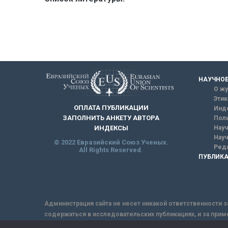
НАУЧНОЕ
О жу
Этик
ОПЛАТА ПУБЛИКАЦИИ
Инд
ЗАПОЛНИТЬ АНКЕТУ АВТОРА
Поли
Науч
ИНДЕКСЫ
Науч
© 2022 Евразийский Союз Ученых.
Реда
All Rights Reserved.
ПУБЛИКА
Администрация сайта не несет никакой ответственности з
содержаться в исследовательских публикациях, и за прим
интернет не обеспечивает в полной мере надежной защит