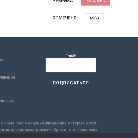
РУБРИКА:
PDF АРХИВ
ОТМЕЧЕНО:
65(2)
Email*
ла
ликации
ическая,
за любые рекомендации или мнения, которые могут
ов авторских исследований. Кроме того, поскольку
емую через интернет.