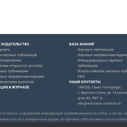
 ИЗДАТЕЛЬСТВО
БАЗА ЗНАНИЙ
рнале
Научные публикации
а научных публикаций
Научные направления журна
ексирование
Международные научные
тика открытого доступа
публикации
ные публикации
Всероссийские научные пуб
ные направления журнала
FAQ
кционная коллегия
НАШИ КОНТАКТЫ
ЦИЯ В ЖУРНАЛЕ
198320, Санкт-Петербург,
г. Красное Село, ул. Геолог
дом 44, ЛИТ А.
info@euroasia-science.ru
а точность содержания информации опубликованной на сайте, а так же 
енимость её к конкретным лицам, по причине субъективности результат
ы информации, Сайт не несет ответственности за информацию, присыла