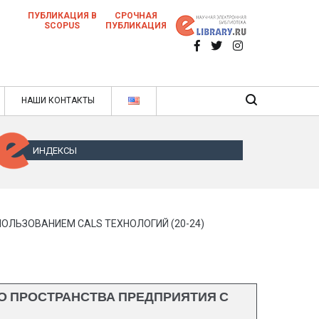
ПУБЛИКАЦИЯ В
СРОЧНАЯ
SCOPUS
ПУБЛИКАЦИЯ
 научных статей в ежемесячном научном
нале
ячном научном журнале
НАШИ КОНТАКТЫ
ИНДЕКСЫ
ЛЬЗОВАНИЕМ CALS ТЕХНОЛОГИЙ (20-24)
 ПРОСТРАНСТВА ПРЕДПРИЯТИЯ С