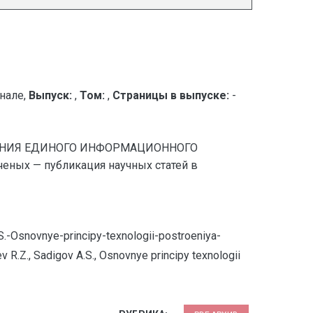
нале,
Выпуск:
,
Том:
,
Страницы в выпуске:
-
ТРОЕНИЯ ЕДИНОГО ИНФОРМАЦИОННОГО
ых — публикация научных статей в
.-Osnovnye-principy-texnologii-postroeniya-
 R.Z., Sadigov A.S., Osnovnye principy texnologii