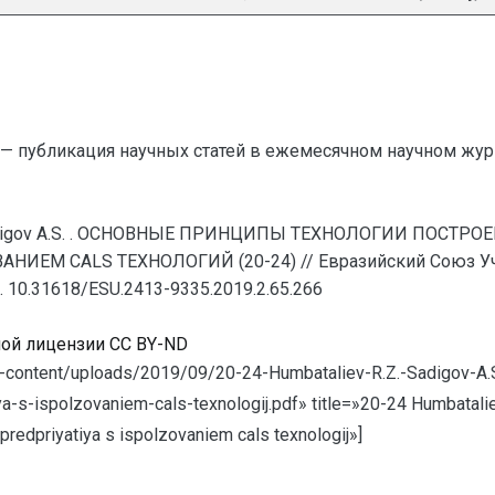
— публикация научных статей в ежемесячном научном жур
, Sadigov A.S. . ОСНОВНЫЕ ПРИНЦИПЫ ТЕХНОЛОГИИ ПОС
М CALS ТЕХНОЛОГИЙ (20-24) // Евразийский Союз Учен
. 10.31618/ESU.2413-9335.2019.2.65.266
ной лицензии CC BY-ND
p-content/uploads/2019/09/20-24-Humbataliev-R.Z.-Sadigov-A.S
-s-ispolzovaniem-cals-texnologij.pdf» title=»20-24 Humbataliev
redpriyatiya s ispolzovaniem cals texnologij»]