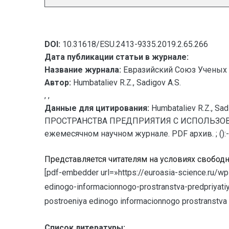
DOI:
10.31618/ESU.2413-9335.2019.2.65.266
Дата публикации статьи в журнале:
Название журнала:
Евразийский Союз Ученых 
Автор:
Humbataliev R.Z., Sadigov A.S.
, ,
Данные для цитирования:
Humbataliev R.Z.
ПРОСТРАНСТВА ПРЕДПРИЯТИЯ С ИСПОЛЬЗОВАНИЕ
ежемесячном научном журнале. PDF архив. ; ():-
Представляется читателям на условиях свобод
[pdf-embedder url=»https://euroasia-science.ru/w
edinogo-informacionnogo-prostranstva-predpriyatiya
postroeniya edinogo informacionnogo prostranstva p
Список литературы: