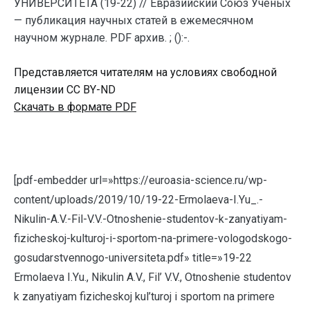
УНИВЕРСИТЕТА (19-22) // Евразийский Союз Ученых
— публикация научных статей в ежемесячном
научном журнале. PDF архив. ; ():-.
Представляется читателям на условиях свободной
лицензии CC BY-ND
Скачать в формате PDF
[pdf-embedder url=»https://euroasia-science.ru/wp-
content/uploads/2019/10/19-22-Ermolaeva-I.Yu_.-
Nikulin-A.V.-Fil-V.V.-Otnoshenie-studentov-k-zanyatiyam-
fizicheskoj-kulturoj-i-sportom-na-primere-vologodskogo-
gosudarstvennogo-universiteta.pdf» title=»19-22
Ermolaeva I.Yu., Nikulin A.V., Fil’ V.V., Otnoshenie studentov
k zanyatiyam fizicheskoj kul’turoj i sportom na primere