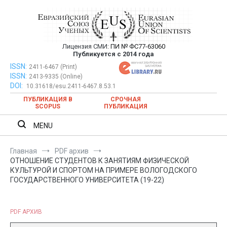
Перейти
к
содержимому
Лицензия СМИ:
ПИ № ФС77-63060
Евразийский Союз Ученых —
Публикуется с 2014 года
публикация научных статей в
ISSN:
Евразийский Союз Ученых — публикация научных статей в
2411-6467 (Print)
ISSN:
2413-9335 (Online)
ежемесячном научном журнале
ежемесячном научном журнале
DOI:
10.31618/esu.2411-6467.8.53.1
ПУБЛИКАЦИЯ В
СРОЧНАЯ
SCOPUS
ПУБЛИКАЦИЯ
MENU
Главная
PDF архив
ОТНОШЕНИЕ СТУДЕНТОВ К ЗАНЯТИЯМ ФИЗИЧЕСКОЙ
КУЛЬТУРОЙ И СПОРТОМ НА ПРИМЕРЕ ВОЛОГОДСКОГО
ГОСУДАРСТВЕННОГО УНИВЕРСИТЕТА (19-22)
PDF АРХИВ