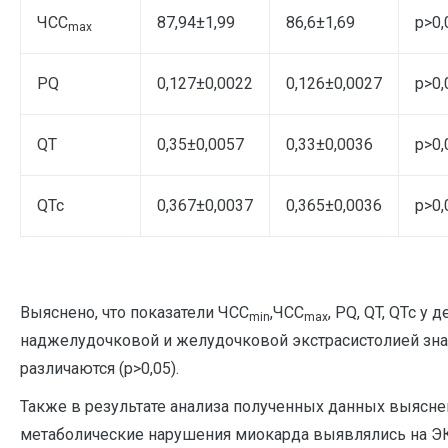
ЧСС
87,94±1,99
86,6±1,69
p>0,
max
PQ
0,127±0,0022
0,126±0,0027
p>0,
QT
0,35±0,0057
0,33±0,0036
p>0,
QTc
0,367±0,0037
0,365±0,0036
p>0,
Выяснено, что показатели ЧСС
,ЧСС
, PQ, QT, QTc у д
min
max
наджелудочковой и желудочковой экстрасистолией зна
различаются (p>0,05).
Также в результате анализа полученных данных выяснен
метаболические нарушения миокарда выявлялись на Э