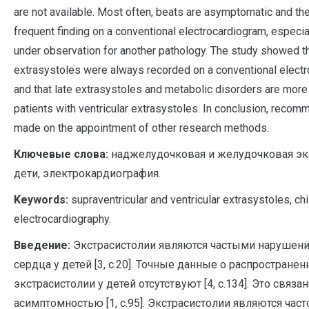
are not available. Most often, beats are asymptomatic and the
frequent finding on a conventional electrocardiogram, especial
under observation for another pathology. The study showed t
extrasystoles were always recorded on a conventional elect
and that late extrasystoles and metabolic disorders are mor
patients with ventricular extrasystoles. In conclusion, recom
made on the appointment of other research methods.
Ключевые слова:
наджелудочковая и желудочковая экс
дети, электрокардиография.
Keywords:
supraventricular and ventricular extrasystoles, chi
electrocardiography.
Введение:
Экстрасистолии являются частыми нарушен
сердца у детей [3, c.20]. Точные данные о распространен
экстрасистолии у детей отсутствуют [4, c.134]. Это связан
асимптомностью [1, c.95]. Экстрасистолии являются част