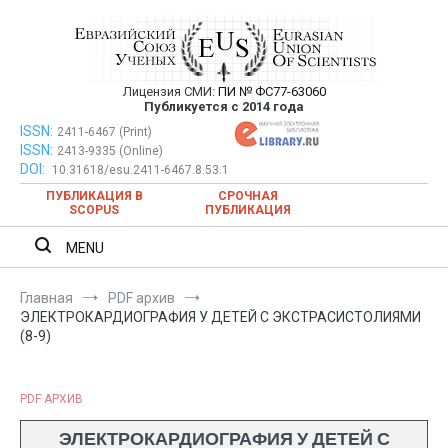
Перейти
к
содержимому
Лицензия СМИ:
ПИ № ФС77-63060
Евразийский Союз Ученых —
Публикуется с 2014 года
публикация научных статей в
ISSN:
Евразийский Союз Ученых — публикация научных статей в
2411-6467 (Print)
ISSN:
2413-9335 (Online)
ежемесячном научном журнале
ежемесячном научном журнале
DOI:
10.31618/esu.2411-6467.8.53.1
ПУБЛИКАЦИЯ В
СРОЧНАЯ
SCOPUS
ПУБЛИКАЦИЯ
MENU
Главная
PDF архив
ЭЛЕКТРОКАРДИОГРАФИЯ У ДЕТЕЙ С ЭКСТРАСИСТОЛИЯМИ
(8-9)
PDF АРХИВ
ЭЛЕКТРОКАРДИОГРАФИЯ У ДЕТЕЙ С