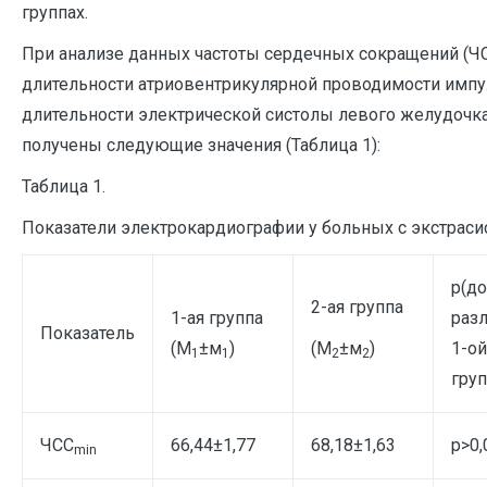
группах.
При анализе данных частоты сердечных сокращений (ЧС
длительности атриовентрикулярной проводимости импул
длительности электрической систолы левого желудочка 
получены следующие значения (Таблица 1):
Таблица 1.
Показатели электрокардиографии у больных с экстраси
р(д
2-ая группа
1-ая группа
раз
Показатель
(М
±м
)
(М
±м
)
1-ой
1
1
2
2
гру
ЧСС
66,44±1,77
68,18±1,63
p>0,
min