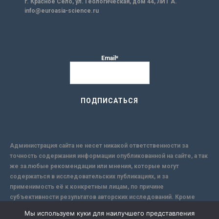
г. Красное Село, ул. Геологическая, дом 44, ЛИТ А.
info@euroasia-science.ru
Email*
Администрация сайта не несет никакой ответственности за
точность содержания информации опубликованной на сайте, а так
же за любые рекомендации или мнения, которые могут
содержаться в исследовательских публикациях, и за
применимость её к конкретным лицам, по причине
субъективности результатов авторских исследований. Кроме
того, поскольку интернет не обеспечивает в полной мере
Мы используем куки для наилучшего представления
надежной защиты информации, Сайт не несет ответственности за