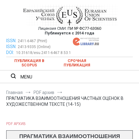
Перейти
к
содержимому
Лицензия СМИ:
ПИ № ФС77-63060
Евразийский Союз Ученых —
Публикуется с 2014 года
публикация научных статей в
ISSN:
Евразийский Союз Ученых — публикация научных статей в
2411-6467 (Print)
ISSN:
2413-9335 (Online)
ежемесячном научном журнале
ежемесячном научном журнале
DOI:
10.31618/esu.2411-6467.8.53.1
ПУБЛИКАЦИЯ В
СРОЧНАЯ
SCOPUS
ПУБЛИКАЦИЯ
MENU
Главная
PDF архив
ПРАГМАТИКА ВЗАИМООТНОШЕНИЯ ЧАСТНЫХ ОЦЕНОК В
ХУДОЖЕСТВЕННОМ ТЕКСТЕ (14-15)
PDF АРХИВ
ПРАГМАТИКА ВЗАИМООТНОШЕНИЯ