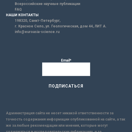
Всероссийские научные публикации
FAQ
НАШИ КОНТАКТЫ
198320, Санкт-Петербург,
г. Красное Село, ул. Геологическая, дом 44, ЛИТ А.
info@euroasia-science.ru
Email*
Администрация сайта не несет никакой ответственности за
точность содержания информации опубликованной на сайте, а так
же за любые рекомендации или мнения, которые могут
содержаться в исследовательских публикациях, и за