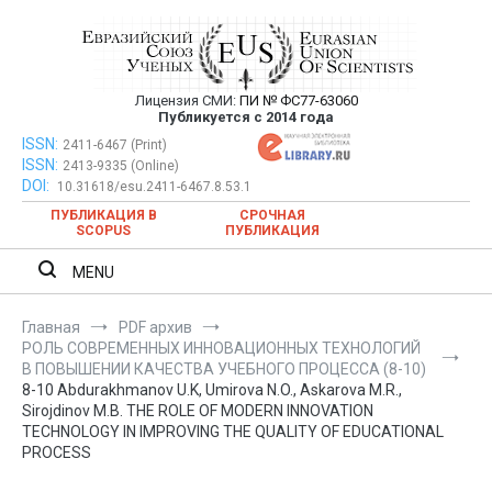
Перейти
к
содержимому
Лицензия СМИ:
ПИ № ФС77-63060
Евразийский Союз Ученых —
Публикуется с 2014 года
публикация научных статей в
ISSN:
Евразийский Союз Ученых — публикация научных статей в
2411-6467 (Print)
ISSN:
2413-9335 (Online)
ежемесячном научном журнале
ежемесячном научном журнале
DOI:
10.31618/esu.2411-6467.8.53.1
ПУБЛИКАЦИЯ В
СРОЧНАЯ
SCOPUS
ПУБЛИКАЦИЯ
MENU
Главная
PDF архив
РОЛЬ СОВРЕМЕННЫХ ИННОВАЦИОННЫХ ТЕХНОЛОГИЙ
В ПОВЫШЕНИИ КАЧЕСТВА УЧЕБНОГО ПРОЦЕССА (8-10)
8-10 Abdurakhmanov U.K, Umirova N.O., Askarova M.R.,
Sirojdinov M.B. THE ROLE OF MODERN INNOVATION
TECHNOLOGY IN IMPROVING THE QUALITY OF EDUCATIONAL
PROCESS