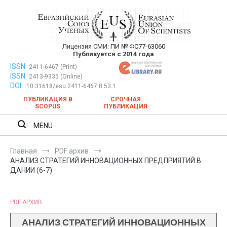
Перейти
к
содержимому
Лицензия СМИ:
ПИ № ФС77-63060
Евразийский Союз Ученых —
Публикуется с 2014 года
публикация научных статей в
ISSN:
Евразийский Союз Ученых — публикация научных статей в
2411-6467 (Print)
ISSN:
2413-9335 (Online)
ежемесячном научном журнале
ежемесячном научном журнале
DOI:
10.31618/esu.2411-6467.8.53.1
ПУБЛИКАЦИЯ В
СРОЧНАЯ
SCOPUS
ПУБЛИКАЦИЯ
MENU
Главная
PDF архив
АНАЛИЗ СТРАТЕГИЙ ИННОВАЦИОННЫХ ПРЕДПРИЯТИЙ В
ДАНИИ (6-7)
PDF АРХИВ
АНАЛИЗ СТРАТЕГИЙ ИННОВАЦИОННЫХ