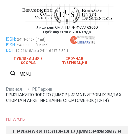
Перейти
к
содержимому
Лицензия СМИ:
ПИ № ФС77-63060
Евразийский Союз Ученых —
Публикуется с 2014 года
публикация научных статей в
ISSN:
Евразийский Союз Ученых — публикация научных статей в
2411-6467 (Print)
ISSN:
2413-9335 (Online)
ежемесячном научном журнале
ежемесячном научном журнале
DOI:
10.31618/esu.2411-6467.8.53.1
ПУБЛИКАЦИЯ В
СРОЧНАЯ
SCOPUS
ПУБЛИКАЦИЯ
MENU
Главная
PDF архив
ПРИЗНАКИ ПОЛОВОГО ДИМОРФИЗМА В ИГРОВЫХ ВИДАХ
СПОРТА И АНКЕТИРОВАНИЕ СПОРТСМЕНОК (12-14)
PDF АРХИВ
ПРИЗНАКИ ПОЛОВОГО ДИМОРФИЗМА В