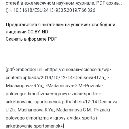
статей в ежемесячном научном журнале. PDF архив. ;
():-. 10.31618/ESU.2413-9335.2019.7.66.326
Представляется читателям на условиях свободной
лицензии CC BY-ND
Скачать в формате PDF
[pdf-embedder url=»https://euroasia-science.ru/wp-
content/uploads/2019/10/12-14-Denisova-U.Zh_.-
Masharipova-R.Yu_.-Madaminova-G.M.-Priznaki-
polovogo-dimorfizma-v-igrovyx-vidax-sporta-i-
anketirovanie-sportsmenok.pdf» title=»12-14 Denisova
U.Zh., Masharipova R.Yu., Madaminova G.M., Priznaki
polovogo dimorfizma v igrovy’x vidax sporta i
anketirovanie sportsmenok»]