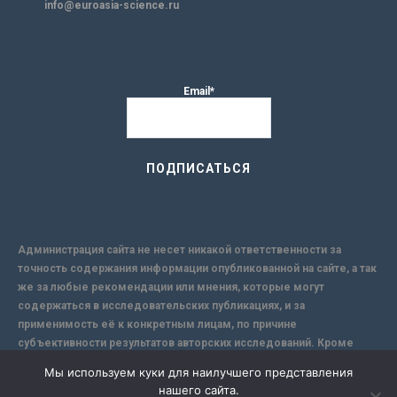
info@euroasia-science.ru
Email*
Администрация сайта не несет никакой ответственности за
точность содержания информации опубликованной на сайте, а так
же за любые рекомендации или мнения, которые могут
содержаться в исследовательских публикациях, и за
применимость её к конкретным лицам, по причине
субъективности результатов авторских исследований. Кроме
того, поскольку интернет не обеспечивает в полной мере
Мы используем куки для наилучшего представления
надежной защиты информации, Сайт не несет ответственности за
нашего сайта.