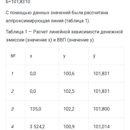
b=101,8310
С помощью данных значений была рассчитана
аппроксимирующая линия (таблица 1).
Таблица 1 — Расчет линейной зависимости денежной
эмиссии (значение х) и ВВП (значение у).
№
x
y
ŷ
1
0,0
100,6
101,831
2
0,0
102,5
101,831
3
135,0
102,2
101,800
4
3 524,2
100,9
101,014