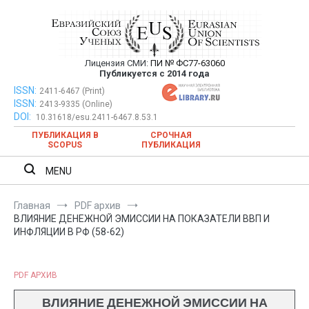
Перейти
к
содержимому
Лицензия СМИ:
ПИ № ФС77-63060
Евразийский Союз Ученых —
Публикуется с 2014 года
публикация научных статей в
ISSN:
Евразийский Союз Ученых — публикация научных статей в
2411-6467 (Print)
ISSN:
2413-9335 (Online)
ежемесячном научном журнале
ежемесячном научном журнале
DOI:
10.31618/esu.2411-6467.8.53.1
ПУБЛИКАЦИЯ В
СРОЧНАЯ
SCOPUS
ПУБЛИКАЦИЯ
MENU
Главная
PDF архив
ВЛИЯНИЕ ДЕНЕЖНОЙ ЭМИССИИ НА ПОКАЗАТЕЛИ ВВП И
ИНФЛЯЦИИ В РФ (58-62)
PDF АРХИВ
ВЛИЯНИЕ ДЕНЕЖНОЙ ЭМИССИИ НА