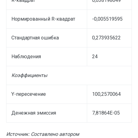
R-квадрат
0,038198649
Нормированный R-квадрат
-0,005519595
Стандартная ошибка
0,273935622
Наблюдения
24
Коэффициенты
Y-пересечение
100,2570064
Денежная эмиссия
7,81864E-05
Источник: Составлено автором