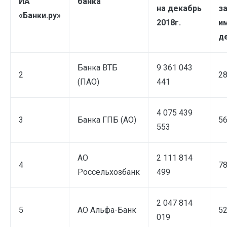
ИА
банка
на декабрь
з
«Банки.ру»
2018г.
и
де
Банка ВТБ
9 361 043
2
28
(ПАО)
441
4 075 439
3
Банка ГПБ (АО)
56
553
АО
2 111 814
4
78
Россельхозбанк
499
2 047 814
5
АО Альфа-Банк
52
019