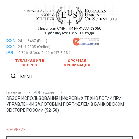
Перейти
к
содержимому
Лицензия СМИ:
ПИ № ФС77-63060
Евразийский Союз Ученых —
Публикуется с 2014 года
публикация научных статей в
ISSN:
Евразийский Союз Ученых — публикация научных статей в
2411-6467 (Print)
ISSN:
2413-9335 (Online)
ежемесячном научном журнале
ежемесячном научном журнале
DOI:
10.31618/esu.2411-6467.8.53.1
ПУБЛИКАЦИЯ В
СРОЧНАЯ
SCOPUS
ПУБЛИКАЦИЯ
MENU
Главная
PDF архив
ОБЗОР ИСПОЛЬЗОВАНИЯ ЦИФРОВЫХ ТЕХНОЛОГИЙ ПРИ
УПРАВЛЕНИИ ЗАЛОГОВЫМ ПОРТФЕЛЕМ В БАНКОВСКОМ
СЕКТОРЕ РОССИИ (52-58)
PDF АРХИВ