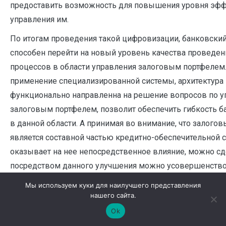
предоставить возможность для повышения уровня эф
управления им.
По итогам проведения такой цифровизации, банковский
способен перейти на новый уровень качества проведен
процессов в области управления залоговым портфелем.
применение специализированной системы, архитектура
функционально направленна на решение вопросов по 
залоговым портфелем, позволит обеспечить гибкость б
в данной области. А принимая во внимание, что залого
является составной частью кредитно-обеспечительной 
оказывает на нее непосредственное влияние, можно сд
посредством данного улучшения можно усовершенство
управления кредитными рисками банка [6]. Соответстве
Мы используем куки для наилучшего представления
преобразования не только повысят эффективность упр
нашего сайта.
портфелем, но и положительно повлияют на всю систему
Ok
улучшение элементов системы управления банковским