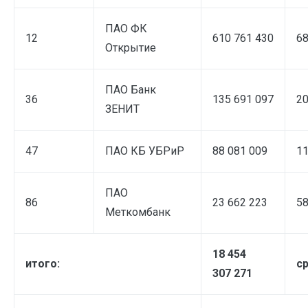
ПАО ФК
12
610 761 430
68
Открытие
ПАО Банк
36
135 691 097
20
ЗЕНИТ
47
ПАО КБ УБРиР
88 081 009
11
ПАО
86
23 662 223
58
Меткомбанк
18 454
итого:
с
307 271