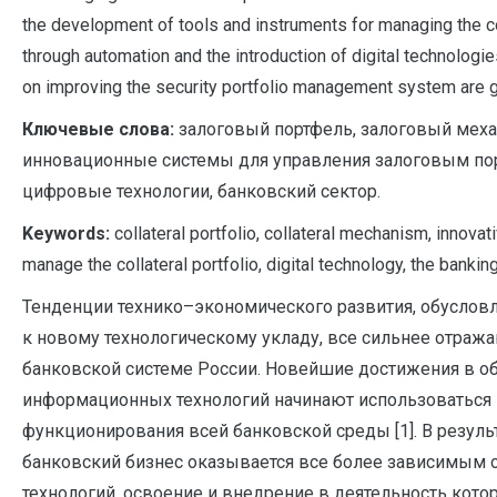
the development of tools and instruments for managing the col
through automation and the introduction of digital technolo
on improving the security portfolio management system are g
Ключевые слова:
залоговый портфель, залоговый меха
инновационные системы для управления залоговым по
цифровые технологии, банковский сектор.
Keywords:
collateral portfolio, collateral mechanism, innova
manage the collateral portfolio, digital technology, the banking
Тенденции технико–экономического развития, обусло
к новому технологическому укладу, все сильнее отража
банковской системе России. Новейшие достижения в о
информационных технологий начинают использоваться 
функционирования всей банковской среды [1]. В резул
банковский бизнес оказывается все более зависимым 
технологий, освоение и внедрение в деятельность кото