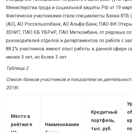
Министерства труда и социальной защиты РФ от 19 марта 
Фактически участниками стали специалисты Банка ВТБ 
(АО), АО Россельхозбанк, АО Альфа-Банк, ПАО ФК Откр
ЗЕНИТ, ПАО КБ УБРиР, ПАО Меткомбанк, от рядовых со
руководителей отделов и департаментов по работе с зал
88.2% участников имеют опыт работы в данной сфере св
менее 5 лет, но более 3 лет.
Таблица 2
Список банков участников и показатели их деятельност
2018г.
У
Кредитный
о
Место в
портфель,
к
рейтинге
Наименование
тыс. руб.
п