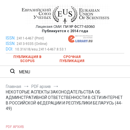
Перейти
к
содержимому
Лицензия СМИ:
ПИ № ФС77-63060
Евразийский Союз Ученых —
Публикуется с 2014 года
публикация научных статей в
ISSN:
Евразийский Союз Ученых — публикация научных статей в
2411-6467 (Print)
ISSN:
2413-9335 (Online)
ежемесячном научном журнале
ежемесячном научном журнале
DOI:
10.31618/esu.2411-6467.8.53.1
ПУБЛИКАЦИЯ В
СРОЧНАЯ
SCOPUS
ПУБЛИКАЦИЯ
MENU
Главная
PDF архив
НЕКОТОРЫЕ АСПЕКТЫ ЗАКОНОДАТЕЛЬСТВА ОБ
АДМИНСТРАТИВНОЙ ОТВЕТСТВЕННОСТИ В СЕТИ ИНТЕРНЕТ
В РОССИЙСКОЙ ФЕДЕРАЦИИ И РЕСПУБЛИКИ БЕЛАРУСЬ (44-
49)
PDF АРХИВ