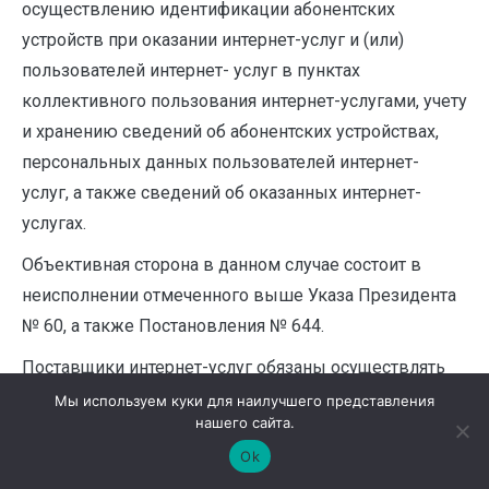
осуществлению идентификации абонентских
устройств при оказании интернет-услуг и (или)
пользователей интернет- услуг в пунктах
коллективного пользования интернет-услугами, учету
и хранению сведений об абонентских устройствах,
персональных данных пользователей интернет-
услуг, а также сведений об оказанных интернет-
услугах.
Объективная сторона в данном случае состоит в
неисполнении отмеченного выше Указа Президента
№ 60, а также Постановления № 644.
Поставщики интернет-услуг обязаны осуществлять
идентификацию абонентских устройств при оказании
Мы используем куки для наилучшего представления
нашего сайта.
интернет-услуг, учет и хранение сведений об
Ok
абонентских устройствах, а также сведений об