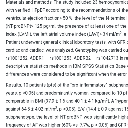
Materials and methods. The study included 23 hemodynamicall
with verified HFpEF according to the recommendations of the
ventricular ejection fraction> 50 %, the level of the N-terminal
(NT-proBNP)> 125 pg/ml, the presence of at least one of the 
2
index (LVMI), the left atrial volume index (LAVI)> 34 ml/m
, e
Patient underwent general clinical laboratory tests, with GFR
cardiac and cardiac, was analyzed. Genotyping was carried
rs1801252, ADBR1 — rs1801253, ADBRB2 — rs1042713 in real
descriptive statistics methods in IBM SPSS Statistics Base v
differences were considered to be significant when the error r
Results. 10 patients (pts) of the “pro-inflammatory” subphenot
years, p <0.05) and predominantly women, compared to 10 p
2
comparable in BMI (37.9 ± 1.6 and 40.1 ± 4.1 kg/m
). A “hype
2
against 64.5 ± 4.02 ml/m
, p <0.05), E/e’ (14.4 ± 0.9 against 1
subphenotype, the level of NT-proBNP was significantly higher
frequency of AF was higher (60% vs. 7.7%, p < 0.05) and GFR w