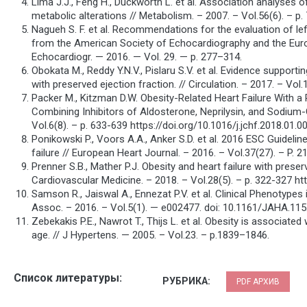
Lima J.J., Feng H., Duckworth L. et al. Association analyses
metabolic alterations // Metabolism. – 2007. – Vol.56(6). – p
Nagueh S. F. et al. Recommendations for the evaluation of lef
from the American Society of Echocardiography and the Eur
Echocardiogr. — 2016. — Vol. 29. — p. 277–314.
Obokata M., Reddy Y.N.V., Pislaru S.V. et al. Evidence supporti
with preserved ejection fraction. // Circulation. – 2017. – V
Packer M., Kitzman D.W. Obesity-Related Heart Failure With a 
Combining Inhibitors of Aldosterone, Neprilysin, and Sodium-
Vol.6(8). – p. 633-639 https://doi.org/10.1016/j.jchf.2018.01.0
Ponikowski P., Voors A.A., Anker S.D. et al. 2016 ESC Guideli
failure // European Heart Journal. – 2016. – Vol.37(27). – P.
Prenner S.B., Mather P.J. Obesity and heart failure with prese
Cardiovascular Medicine. – 2018. – Vol.28(5). – p. 322-327 ht
Samson R., Jaiswal A., Ennezat P.V. et al. Clinical Phenotypes
Assoc. – 2016. – Vol.5(1). — e002477. doi: 10.1161/JAHA.11
Zebekakis P.E., Nawrot T., Thijs L. et al. Obesity is associate
age. // J Hypertens. — 2005. – Vol.23. – p.1839–1846.
Список литературы:
РУБРИКА:
PDF АРХИВ