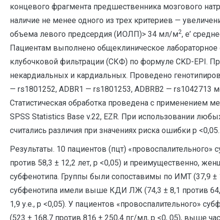
концевого фрагмента предшественника мозгового натри
наличие не менее одного из трех критериев — увелич
2
объема левого предсердия (ИОЛП)> 34 мл/м
, е’ средн
Пациентам выполнено общеклиническое лабораторное о
клубочковой фильтрации (СКФ) по формуле CKD-EPI. Пр
некардиальных и кардиальных. Проведено генотипирова
— rs1801252, ADBR1 — rs1801253, ADBRB2 — rs1042713
Статистическая обработка проведена с применением ме
SPSS Statistics Base v.22, EZR. При использовании люб
считались различия при значениях риска ошибки р <0,05.
Результаты. 10 пациентов (пцт) «провоспалительного» с
против 58,3 ± 12,2 лет, р <0,05) и преимущественно, ж
субфенотипа. Группы были сопоставимы по ИМТ (37,9 ± 1,
субфенотипа имели выше КДИ ЛЖ (74,3 ± 8,1 против 64,
1,9 у.е., р <0,05). У пациентов «провоспалительного» 
(523 ± 168,7 против 816 ± 250,4 пг/мл, р <0, 05), выше ч