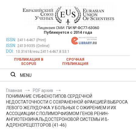
Перейти
к
содержимому
Лицензия СМИ:
ПИ № ФС77-63060
Евразийский Союз Ученых —
Публикуется с 2014 года
публикация научных статей в
ISSN:
Евразийский Союз Ученых — публикация научных статей в
2411-6467 (Print)
ISSN:
2413-9335 (Online)
ежемесячном научном журнале
ежемесячном научном журнале
DOI:
10.31618/esu.2411-6467.8.53.1
ПУБЛИКАЦИЯ В
СРОЧНАЯ
SCOPUS
ПУБЛИКАЦИЯ
MENU
Главная
PDF архив
ПОНИМАНИЕ СУБФЕНОТИПОВ СЕРДЕЧНОЙ
НЕДОСТАТОЧНОСТИ С СОХРАНЕННОЙ ФРАКЦИЕЙ ВЫБРОСА
ЛЕВОГО ЖЕЛУДОЧКА У БОЛЬНЫХ С ОЖИРЕНИЕМ И ИХ
АССОЦИАЦИИ С ПОЛИМОРФИЗМОМ ГЕНОВ РЕНИН-
АНГИОТЕНЗИНАЛЬДОСТЕРОНОВОЙ СИСТЕМЫ И ß-
АДРЕНОРЕЦЕПТОРОВ (41-46)