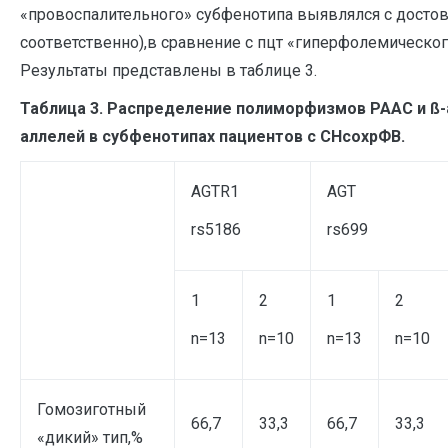
«провоспалительного» субфенотипа выявлялся с достовер
соответственно),в сравнение с пцт «гиперфолемического»
Результаты представлены в таблице 3.
Таблица 3. Распределение полиморфизмов РААС и ß
аллелей в субфенотипах пациентов с СНсохрФВ.
AGTR1
AGT
rs5186
rs699
1
2
1
2
n=13
n=10
n=13
n=10
Гомозиготный
66,7
33,3
66,7
33,3
«дикий» тип,%