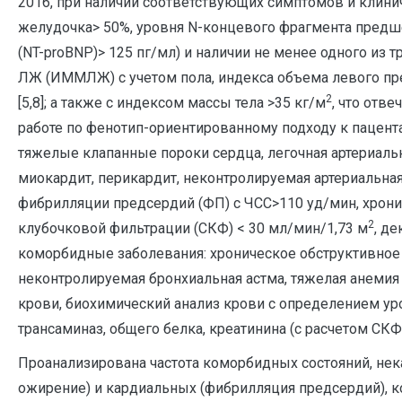
2016, при наличии соответствующих симптомов и клини
желудочка> 50%, уровня N-концевого фрагмента предш
(NT-proBNP)> 125 пг/мл) и наличии не менее одного из
ЛЖ (ИММЛЖ) с учетом пола, индекса объема левого пр
2
[5,8]; а также с индексом массы тела >35 кг/м
, что отв
работе по фенотип-ориентированному подходу к пацент
тяжелые клапанные пороки сердца, легочная артериаль
миокардит, перикардит, неконтролируемая артериальная
фибрилляции предсердий (ФП) с ЧСС>110 уд/мин, хрони
2
клубочковой фильтрации (СКФ) < 30 мл/мин/1,73 м
, д
коморбидные заболевания: хроническое обструктивное з
неконтролируемая бронхиальная астма, тяжелая анемия
крови, биохимический анализ крови с определением ур
трансаминаз, общего белка, креатинина (с расчетом СК
Проанализирована частота коморбидных состояний, нек
ожирение) и кардиальных (фибрилляция предсердий), 