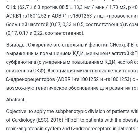
СКФ (62,7 ± 6,3 против 88,5 ± 13,3 мл / мин / 1,73 м2, р
ADRB1 rs1801252 и ADBR1 rs1801253 у пцт «провоспали
большей частотой (0,67, 0,33 и 0,5, соответственно),в 
(0,17, 0,17 и 0,22, соответственно).
Выводы. Ожирение это отдельный фенотип СНсохрФВ, с
выраженным повышением КДИ, меньшей частотой ФП, 
субфенотипа (с умеренным повышением КДИ, частой с
сниженной СКФ). Ассоциация мутантных аллелей генов 
ß-адренорецепторов (ADBR1-rs1801252 и -rs1801253) 
возможную генетическое обоснование для развития тог
A
bstract.
Objective: to apply the subphenotypic division of patients with
of Cardiology (ESC), 2016) HFpEF to patients with the obesi
renin-angiotensin system and ß-adrenoreceptors in patients