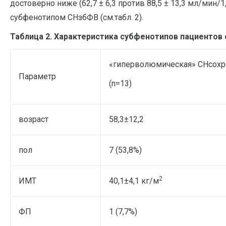
достоверно ниже (62,7 ± 6,3 против 88,5 ± 13,3 мл/мин/1
субфенотипом СНзбФВ (см.табл. 2).
Таблица 2. Характеристика субфенотипов пациентов 
«гиперволюмическая» СНсох
Параметр
(n=13)
возраст
58,3±12,2
пол
7 (53,8%)
2
ИМТ
40,1±4,1 кг/м
ФП
1 (7,7%)