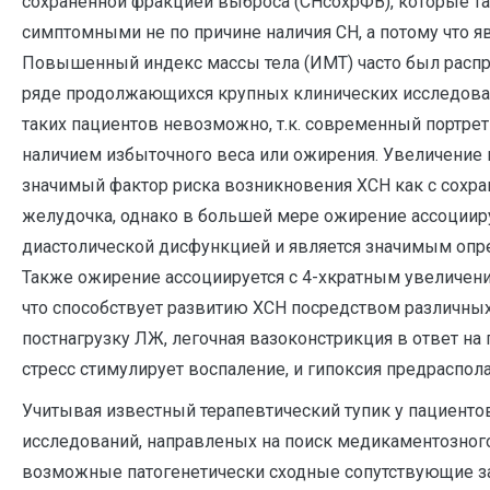
сохраненной фракцией выброса (СНсохрФВ), которые т
симптомными не по причине наличия СН, а потому что 
Повышенный индекс массы тела (ИМТ) часто был расп
ряде продолжающихся крупных клинических исследован
таких пациентов невозможно, т.к. современный портр
наличием избыточного веса или ожирения. Увеличение 
значимый фактор риска возникновения ХСН как с сохра
желудочка, однако в большей мере ожирение ассоциир
диастолической дисфункцией и является значимым опр
Также ожирение ассоциируется с 4-хкратным увеличени
что способствует развитию ХСН посредством различны
постнагрузку ЛЖ, легочная вазоконстрикция в ответ н
стресс стимулирует воспаление, и гипоксия предраспо
Учитывая известный терапевтический тупик у пациент
исследований, направленых на поиск медикаментозного 
возможные патогенетически сходные сопутствующие за