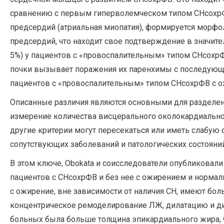
сравнению с первым гиперволемческом типом СНсохрФ
предсердий (атриальная миопатия), формируется морфо
предсердий, что находит свое подтверждение в значит
5%) у пациентов с «провоспалительным» типом СНсохр
почки вызывает поражения их паренхимы с последующи
пациентов с «провоспалительным» типом СНсохрФВ с ож
Описанные различия являются основными для разделен
измерение количества висцерального околокардиальног
другие критерии могут пересекаться или иметь слабую 
сопутствующих заболеваний и патологических состояний
В этом ключе, Obokata и соисследователи опубликовали
пациентов с СНсохрФВ и без нее с ожирением и нормал
с ожирение, вне зависимости от наличия СН, имеют бо
концентрическое ремоделирование ЛЖ, дилатацию и ди
больных была больше толщина эпикардиального жира, 