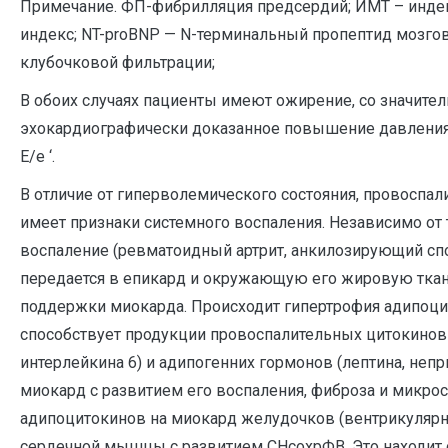
Примечание. ФП-фибрилляция предсердий; ИМТ – индек
индекс; NT-proBNP — N-терминальный пропептид мозгов
клубочковой фильтрации;
В обоих случаях пациенты имеют ожирение, со значител
эхокардиографически доказанное повышение давления 
Е/е ‘.
В отличие от гиперволемического состояния, провоспа
имеет признаки системного воспаления. Независимо от 
воспаление (ревматоидный артрит, анкилозирующий спонд
передается в епикард и окружающую его жировую ткань
поддержки миокарда. Происходит гипертрофия адипоцит
способствует продукции провоспалительных цитокинов (
интерлейкина 6) и адипогенних гормонов (лептина, неп
миокард с развитием его воспаления, фиброза и микро
адипоцитокинов на миокард желудочков (вентрикулярна
сердечной мышцы с развитием СНсохрФВ. Это находит 