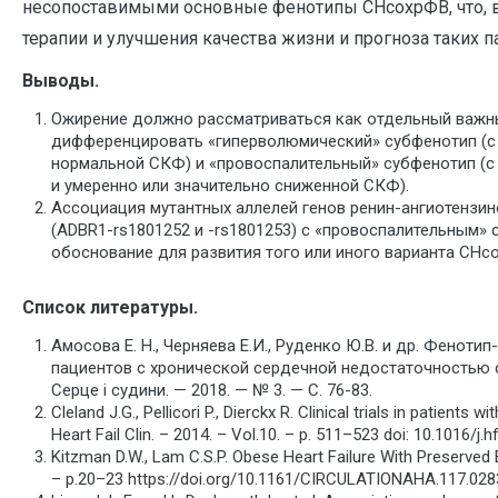
несопоставимыми основные фенотипы СНсохрФВ, что, в
терапии и улучшения качества жизни и прогноза таких п
Выводы.
Ожирение должно рассматриваться как отдельный важн
дифференцировать «гиперволюмический» субфенотип (
нормальной СКФ) и «провоспалительный» субфенотип (
и умеренно или значительно сниженной СКФ).
Ассоциация мутантных аллелей генов ренин-ангиотензин
(ADBR1-rs1801252 и -rs1801253) с «провоспалительным
обоснование для развития того или иного варианта СНс
Список литературы.
Амосова Е. Н., Черняева Е.И., Руденко Ю.В. и др. Фенот
пациентов с хронической сердечной недостаточностью 
Серце і судини. — 2018. — № 3. — С. 76-83.
Cleland J.G., Pellicori P., Dierckx R. Clinical trials in patients 
Heart Fail Clin. – 2014. – Vol.10. – p. 511–523 doi: 10.1016/j.h
Kitzman D.W., Lam C.S.P. Obese Heart Failure With Preserved E
– p.20–23 https://doi.org/10.1161/CIRCULATIONAHA.117.02