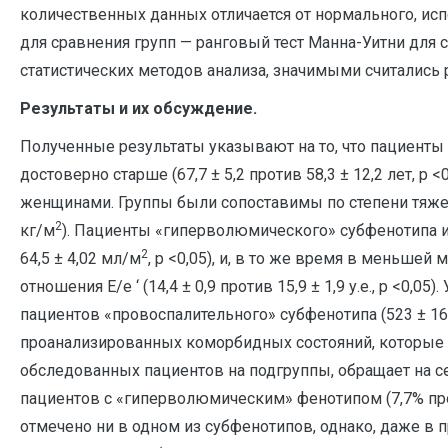
количественных данных отличается от нормального, ис
для сравнения групп — ранговый тест Манна-Уитни для
статистических методов анализа, значимыми считались р
Результаты и их обсуждение.
Полученные результаты указывают на то, что пациенты
достоверно старше (67,7 ± 5,2 против 58,3 ± 12,2 лет, р 
женщинами. Группы были сопоставимы по степени тяжест
2
кг/м
). Пациенты «гиперволюмического» субфенотипа 
2
64,5 ± 4,02 мл/м
, р <0,05), и, в то же время в меньш
отношения Е/е ‘ (14,4 ± 0,9 против 15,9 ± 1,9 у.е., р <0
пациентов «провоспалительного» субфенотипа (523 ± 168,
проанализированных коморбидных состояний, которы
обследованных пациентов на подгруппы, обращает на с
пациентов с «гиперволюмическим» фенотипом (7,7% прот
отмечено ни в одном из субфенотипов, однако, даже в