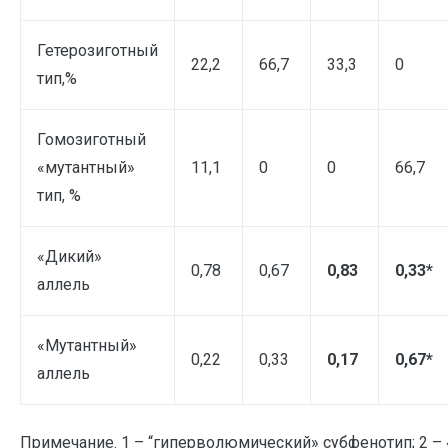
Гетерозиготный
22,2
66,7
33,3
0
тип,%
Гомозиготный
«мутантный»
11,1
0
0
66,7
тип, %
«Дикий»
0,78
0,67
0,83
0,33*
аллель
«Мутантный»
0,22
0,33
0,17
0,67*
аллель
Примечание. 1 – “гиперволюмический» субфенотип; 2 –