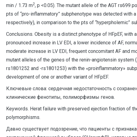
2
min / 1.73 m
, p <0.05). The mutant allele of the AGT rs6
pts of “pro-inflammatory” subphenotype was detected with a si
respectively), in comparison to the pts of “hyperpholemic” su
Conclusions. Obesity is a distinct phenotype of HFpEF, with 
pronounced increase in LV EDI, a lower incidence of AF, norm
moderate increase in LV EDI, frequent concomitant AF and mod
mutant alleles of the genes of the renin-angiotensin syste
rs1801252 and -rs1801253) with the «proinflammatory» subph
development of one or another variant of HFpEF.
Ключевые слова: сердечная недостаточность с сохране
клинические фенотипы, полиморфизмы генов.
Keywords. Herat failure with preserved ejection fraction of the
polymorphisms.
Давно существует подозрение, что пациенты с признак