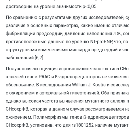
достоверны на уровне значимости р<0,05
По сравнению с результатами других исследователей,
различия в основных параметрах, какие именно отличают
фибрилляции предсердий, давление наполнения ЛЖ, сог
противоположные данные по уровню NT-proBNP, что, по
структурными изменениями миокарда предсердий и час
заболеваний [6,7].
Полученная ассоциация «провоспалительного» типа СН
аллелей генов РААС и ß-адренорецепторов не является 
обоснование. В исследовании William J. Kostis и соисс
с ожирением и артериальной гипертензией. Оба признак
однако высокая частота выявления мутантного аллеля 
СНсохрФВ, которая в данном случае рассматриваемая н
ожирением. Полиморфизмы генов ß-адренорецепторов 
СНсохрФВ, установив, что для rs1801252 наличие мутант