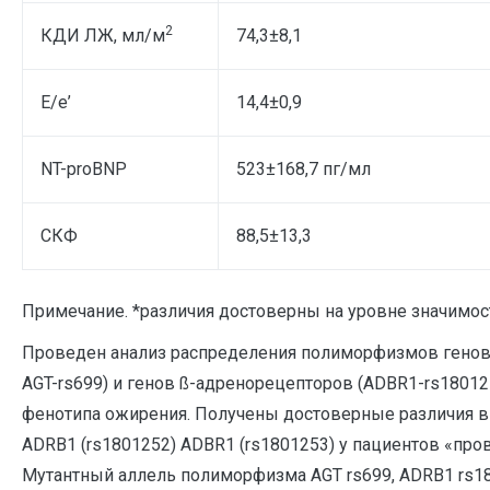
2
КДИ ЛЖ, мл/м
74,3±8,1
Е/е’
14,4±0,9
NT-proBNP
523±168,7 пг/мл
СКФ
88,5±13,3
Примечание. *различия достоверны на уровне значимос
Проведен анализ распределения полиморфизмов генов 
AGT-rs699) и генов ß-адренорецепторов (ADBR1-rs18012
фенотипа ожирения. Получены достоверные различия в 
ADRB1 (rs1801252) ADBR1 (rs1801253) у пациентов «пр
Мутантный аллель полиморфизма AGT rs699, ADRB1 rs18