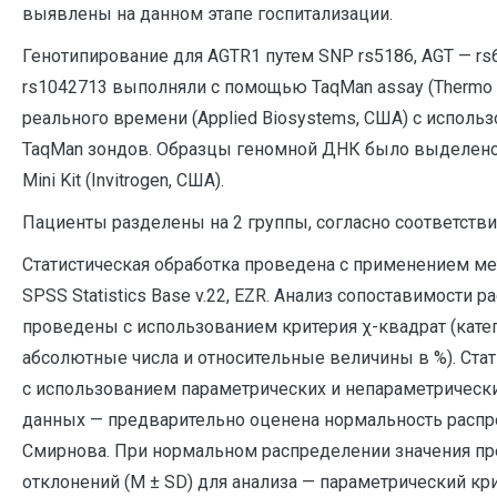
выявлены на данном этапе госпитализации.
Генотипирование для AGTR1 путем SNP rs5186, AGT — rs
rs1042713 выполняли с помощью TaqMan assay (Thermo F
реального времени (Applied Biosystems, США) с испол
TaqMan зондов. Образцы геномной ДНК было выделено 
Mini Kit (Invitrogen, США).
Пациенты разделены на 2 группы, согласно соответств
Статистическая обработка проведена с применением ме
SPSS Statistics Base v.22, EZR. Анализ сопоставимости
проведены с использованием критерия χ-квадрат (кат
абсолютные числа и относительные величины в %). Ста
с использованием параметрических и непараметрически
данных — предварительно оценена нормальность расп
Смирнова. При нормальном распределении значения пр
отклонений (М ± SD) для анализа — параметрический кри