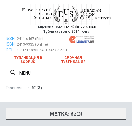
Перейти
к
содержимому
Лицензия СМИ:
ПИ № ФС77-63060
Евразийский Союз Ученых —
Публикуется с 2014 года
публикация научных статей в
ISSN:
Евразийский Союз Ученых — публикация научных статей в
2411-6467 (Print)
ISSN:
2413-9335 (Online)
ежемесячном научном журнале
ежемесячном научном журнале
DOI:
10.31618/esu.2411-6467.8.53.1
ПУБЛИКАЦИЯ В
СРОЧНАЯ
SCOPUS
ПУБЛИКАЦИЯ
MENU
Главная
62(3)
МЕТКА:
62(3)