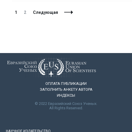
Навигация
Страница
Страница
1
2
Следующая
по
записям
ОПЛАТА ПУБЛИКАЦИИ
ЗАПОЛНИТЬ АНКЕТУ АВТОРА
ИНДЕКСЫ
© 2022 Евразийский Союз Ученых.
All Rights Reserved.
НАУЧНОЕ ИЗДАТЕЛЬСТВО