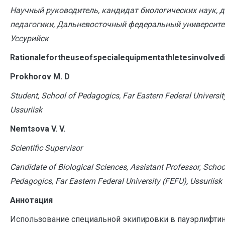
Научный руководитель, кандидат биологических наук, 
педагогики, Дальневосточный федеральный университет
Уссурийск
R
ationalefortheuseofspecialequipmentathletesinvolvedi
Prokhorov M. D
Student, School of Pedagogics, Far Eastern Federal Universit
Ussuriisk
Nemtsova V. V.
Scientific Supervisor
Candidate of Biological Sciences, Assistant Professor
,
Schoo
Pedagogics, Far Eastern Federal University (FEFU), Ussuriisk
Аннотация
Использование специальной экипировки в пауэрлифтинг