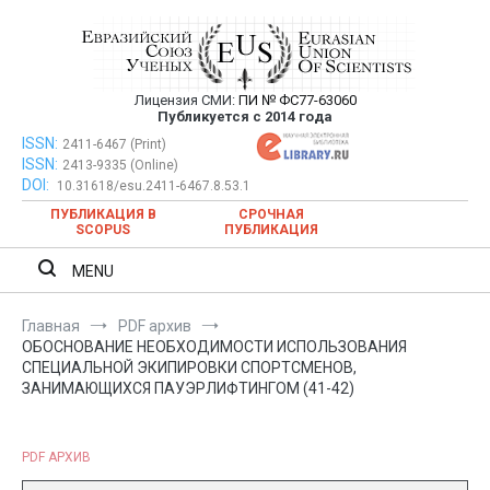
Перейти
к
содержимому
Лицензия СМИ:
ПИ № ФС77-63060
Евразийский Союз Ученых —
Публикуется с 2014 года
публикация научных статей в
ISSN:
Евразийский Союз Ученых — публикация научных статей в
2411-6467 (Print)
ISSN:
2413-9335 (Online)
ежемесячном научном журнале
ежемесячном научном журнале
DOI:
10.31618/esu.2411-6467.8.53.1
ПУБЛИКАЦИЯ В
СРОЧНАЯ
SCOPUS
ПУБЛИКАЦИЯ
MENU
Главная
PDF архив
ОБОСНОВАНИЕ НЕОБХОДИМОСТИ ИСПОЛЬЗОВАНИЯ
СПЕЦИАЛЬНОЙ ЭКИПИРОВКИ СПОРТСМЕНОВ,
ЗАНИМАЮЩИХСЯ ПАУЭРЛИФТИНГОМ (41-42)
PDF АРХИВ