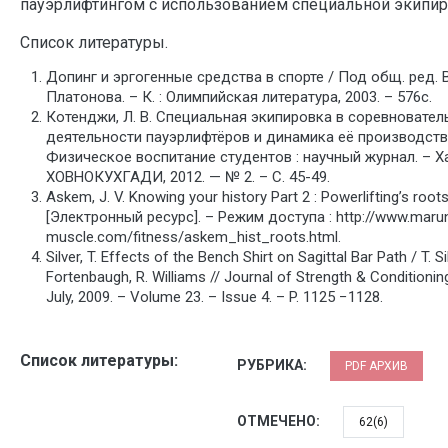
пауэрлифтингом с использованием специальной экипир
Список литературы.
Допинг и эргогенные средства в спорте / Под общ. ред. В
Платонова. – К. : Олимпийская литература, 2003. – 576с.
Котенджи, Л. В. Специальная экипировка в соревновател
деятельности пауэрлифтёров и динамика её производства
Физическое воспитание студентов : научный журнал. – Ха
ХОВНОКУХГАДИ, 2012. — № 2. – С. 45-49.
Askem, J. V. Knowing your history Part 2 : Powerlifting’s roots
[Электронный ресурс]. – Режим доступа : http://www.maru
muscle.com/fitness/askem_hist_roots.html.
Silver, T. Effects of the Bench Shirt on Sagittal Bar Path / T. Sil
Fortenbaugh, R. Williams // Journаl of Strеngth & Conditionin
July, 2009. – Volume 23. – Issue 4. – P. 1125 −1128.
Список литературы:
РУБРИКА:
PDF АРХИВ
ОТМЕЧЕНО:
62(6)