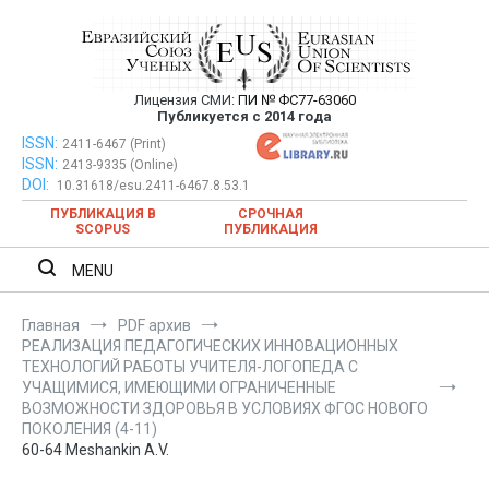
Перейти
к
содержимому
Лицензия СМИ:
ПИ № ФС77-63060
Евразийский Союз Ученых —
Публикуется с 2014 года
публикация научных статей в
ISSN:
Евразийский Союз Ученых — публикация научных статей в
2411-6467 (Print)
ISSN:
2413-9335 (Online)
ежемесячном научном журнале
ежемесячном научном журнале
DOI:
10.31618/esu.2411-6467.8.53.1
ПУБЛИКАЦИЯ В
СРОЧНАЯ
SCOPUS
ПУБЛИКАЦИЯ
MENU
Главная
PDF архив
РЕАЛИЗАЦИЯ ПЕДАГОГИЧЕСКИХ ИННОВАЦИОННЫХ
ТЕХНОЛОГИЙ РАБОТЫ УЧИТЕЛЯ-ЛОГОПЕДА С
УЧАЩИМИСЯ, ИМЕЮЩИМИ ОГРАНИЧЕННЫЕ
ВОЗМОЖНОСТИ ЗДОРОВЬЯ В УСЛОВИЯХ ФГОС НОВОГО
ПОКОЛЕНИЯ (4-11)
60-64 Meshankin A.V.