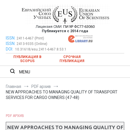
Перейти
к
содержимому
Лицензия СМИ:
ПИ № ФС77-63060
Евразийский Союз Ученых —
Публикуется с 2014 года
публикация научных статей в
ISSN:
Евразийский Союз Ученых — публикация научных статей в
2411-6467 (Print)
ISSN:
2413-9335 (Online)
ежемесячном научном журнале
ежемесячном научном журнале
DOI:
10.31618/esu.2411-6467.8.53.1
ПУБЛИКАЦИЯ В
СРОЧНАЯ
SCOPUS
ПУБЛИКАЦИЯ
MENU
Главная
PDF архив
NEW APPROACHES TO MANAGING QUALITY OF TRANSPORT
SERVICES FOR CARGO OWNERS (47-48)
PDF АРХИВ
NEW APPROACHES TO MANAGING QUALITY OF