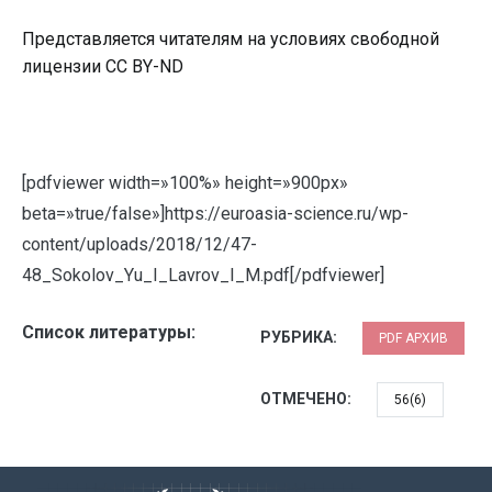
Представляется читателям на условиях свободной
лицензии CC BY-ND
[pdfviewer width=»100%» height=»900px»
beta=»true/false»]https://euroasia-science.ru/wp-
content/uploads/2018/12/47-
48_Sokolov_Yu_I_Lavrov_I_M.pdf[/pdfviewer]
Список литературы:
РУБРИКА:
PDF АРХИВ
ОТМЕЧЕНО:
56(6)