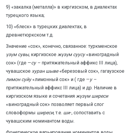
9) «закалка (металла)» в киргизском, в диалектах
турецкого языка;
10) «блеск» в турецких диалектах, в
древнетюркском т.д.
Значение «сок», конечно, связанное: туркменское
үзүм сувы
, киргизское
жүзүм суусу
«виноградный
сок» (где —
су –
притяжательный аффикс III лица),
чувашское
хуран шыве
«березовый сок», гагаузское
лимон суйу
«лимонный сок» и ( где —
у –
притяжательный аффикс III лица) и др. Наличие в
киргизском языке и сочетания
жүзүм ширеси
«виноградный сок» позволяет первый слог
словоформы
ширеси
, т.е.
ши
-, сопоставить с
чувашским номинантом воды.
Фонетическое варьирование номинантов воды