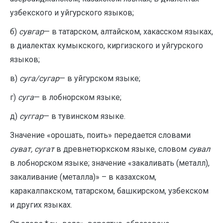
узбекского и уйгурского языков;
б)
сувгар
— в татарском, алтайском, хакасском языках,
в диалектах кумыкского, киргизского и уйгурского
языков;
в)
суга/сугар
— в уйгурском языке;
г)
суга
— в лобнорском языке;
д)
суггар
— в тувинском языке.
Значение «орошать, поить» передается словами
суват, сугат
в древнетюркском языке, словом
сувал
в лобнорском языке; значение «закаливать (металл),
закаливание (металла)» – в казахском,
каракалпакском, татарском, башкирском, узбекском
и других языках.