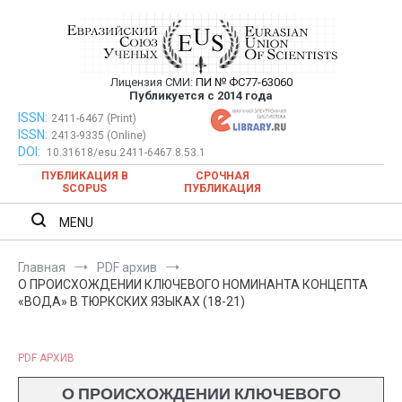
Перейти
к
содержимому
Лицензия СМИ:
ПИ № ФС77-63060
Евразийский Союз Ученых —
Публикуется с 2014 года
публикация научных статей в
ISSN:
Евразийский Союз Ученых — публикация научных статей в
2411-6467 (Print)
ISSN:
2413-9335 (Online)
ежемесячном научном журнале
ежемесячном научном журнале
DOI:
10.31618/esu.2411-6467.8.53.1
ПУБЛИКАЦИЯ В
СРОЧНАЯ
SCOPUS
ПУБЛИКАЦИЯ
MENU
Главная
PDF архив
О ПРОИСХОЖДЕНИИ КЛЮЧЕВОГО НОМИНАНТА КОНЦЕПТА
«ВОДА» В ТЮРКСКИХ ЯЗЫКАХ (18-21)
PDF АРХИВ
О ПРОИСХОЖДЕНИИ КЛЮЧЕВОГО