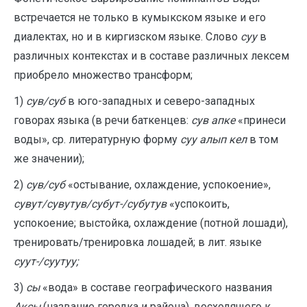
встречается не только в кумыкском языке и его
диалектах, но и в киргизском языке. Слово
суу
в
различных контекстах и в составе различных лексем
приобрело множество трансформ;
1)
сув/суб
в юго-западных и северо-западных
говорах языка (в речи баткенцев:
сув апке
«принеси
воды», ср. литературную форму
суу алып кел
в том
же значении);
2)
сув/суб
«остывание, охлаждение, успокоение»,
сувут/сувутув/субут-/субутув
«успокоить,
успокоение; выстойка, охлаждение (потной лошади),
тренировать/тренировка лошадей; в лит. языке
суут-/суутуу;
3)
сы
«вода» в составе географического названия
Аксы
(название городка и района), восходящего к