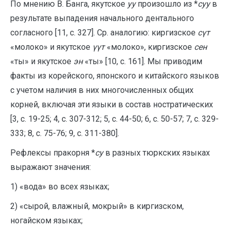
По мнению В. Банга, якутское
уу
произошло из *
суу
в
результате выпадения начального дентального
согласного [11, с. 327]. Ср. аналогию: киргизское
сүт
«молоко» и якутское
үүт
«молоко», киргизское
сен
«ты» и якутское
эн
«ты» [10, с. 161]. Мы приводим
факты из корейского, японского и китайского языков
с учетом наличия в них многочисленных общих
корней, включая эти языки в состав ностратических
[3, с. 19-25; 4, с. 307-312; 5, с. 44-50; 6, с. 50-57; 7, с. 329-
333; 8, с. 75-76; 9, с. 311-380].
Рефлексы пракорня *
су
в разных тюркских языках
выражают значения:
1) «вода» во всех языках;
2) «сырой, влажный, мокрый» в киргизском,
ногайском языках;