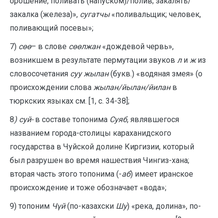
орошение, поливать (напуском)/полив; закалять/
закалка (железа)»,
сугатчы
«поливальщик; человек,
поливающий посевы»;
7)
сөө
– в слове
сөөлжан
«дождевой червь»,
возникшем в результате пермутации звуков
л
и
ж
из
словосочетания
суу жылан
(букв.) «водяная змея» (о
происхождении слова
жылан/йылан/йилан
в
тюркских языках см. [1, с. 34-38];
8
) суй-
в составе топонима
Суяб
, являвшегося
названием города-столицы караханидского
государства в Чуйской долине Киргизии, который
был разрушен во время нашествия Чингиз-хана;
вторая часть этого топонима (-
аб
) имеет иранское
происхождение и тоже обозначает «вода»;
9) топоним
Чүй
(по-казахски
Шу
) «река, долина», по-