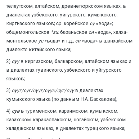
телеутском, алтайском, древнетюркском языках, в
диалектах узбекского, уйгурского, кумыкского,
киргизского языков; ср. корейское
су
«вода»;
общемонгольское
*su
: баоаньское
си
«вода», халха-
монгольское
ус
«вода» и т.д.;
си
«вода» в шанхайском
диалекте китайского языка;
2)
суу
в киргизском, балкарском, алтайском языках и
в диалектах тувинского, узбекского и уйгурского
языков;
3)
сууг/суг/сүүг/сүүк/сүг/сүү
в диалектах
кумыкского языка (по данным Н.А. Баскакова);
4)
сув
в туркменском, караимском, кумыкском,
казахском, каракалпакском, ногайском, узбекском,
халаджском языках, в диалектах турецкого языка;