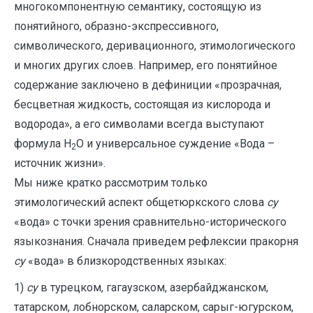
многокомпонентную семантику, состоящую из
понятийного, образно-экспрессивного,
символического, деривационного, этимологического
и многих других слоев. Например, его понятийное
содержание заключено в дефиниции «прозрачная,
бесцветная жидкость, состоящая из кислорода и
водорода», а его символами всегда выступают
формула Н
О и универсальное суждение «Вода –
2
источник жизни».
Мы ниже кратко рассмотрим только
этимологический аспект общетюркского слова
су
«вода» с точки зрения сравнительно-исторического
языкознания. Сначала приведем рефлексии пракорня
су
«вода» в близкородственных языках:
1)
су
в турецком, гагаузском, азербайджанском,
татарском, лобнорском, саларском, сарыг-югурском,