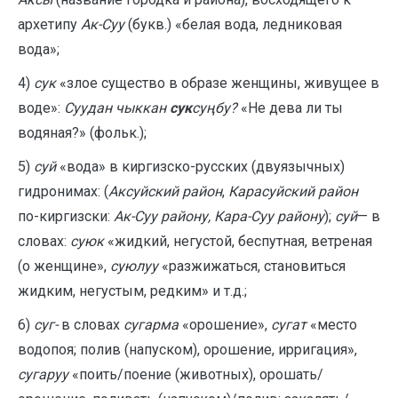
архетипу
Ак-Суу
(букв.) «белая вода, ледниковая
вода»;
4)
сук
«злое существо в образе женщины, живущее в
воде»:
Суудан чыккан
сук
суңбу?
«Не дева ли ты
водяная?» (фольк.);
5)
суй
«вода» в киргизско-русских (двуязычных)
гидронимах: (
Аксуйский район
,
Карасуйский район
по-киргизски:
Ак-Суу району, Кара-Суу району
);
суй
— в
словах:
суюк
«жидкий, негустой, беспутная, ветреная
(о женщине»,
суюлуу
«разжижаться, становиться
жидким, негустым, редким» и т.д.;
6)
суг-
в словах
сугарма
«орошение»,
сугат
«место
водопоя; полив (напуском), орошение, ирригация»,
сугаруу
«поить/поение (животных), орошать/