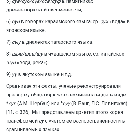
5)
сув/суб/сүв/сов/суф
в памятниках
древнетюркской письменности;
6)
суй
в говорах караимского языка; ср.
суй
«вода» в
японском языке;
7)
сыу
в диалектах татарского языка;
8)
шыв/шав/шу
в чувашском языке; ср. китайское
шуй
«вода, река»;
9)
уу
в якутском языке и т.д.
Сравнивая эти факты, ученые реконструировали
праформу общетюркского номинанта воды в виде
*
сув
(А.М. Щербак) или *
суу
(В. Банг, Л.С. Левитская)
[11, с. 326]. Мы представляем архетип этого корня
трансформой
су
с учетом ее распространенности в
сравниваемых языках.