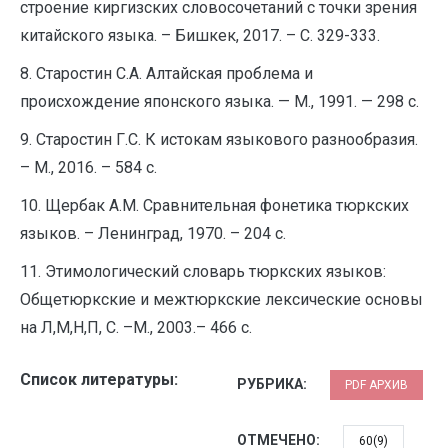
строение киргизских словосочетаний с точки зрения
китайского языка. – Бишкек, 2017. – С. 329-333.
8. Старостин С.А. Алтайская проблема и
происхождение японского языка. — М., 1991. — 298 с.
9. Старостин Г.С. К истокам языкового разнообразия.
– М., 2016. – 584 с.
10. Щербак А.М. Сравнительная фонетика тюркских
языков. – Ленинград, 1970. – 204 с.
11. Этимологический словарь тюркских языков:
Общетюркские и межтюркские лексические основы
на Л,М,Н,П, С. –М., 2003.– 466 с.
Список литературы:
РУБРИКА:
PDF АРХИВ
ОТМЕЧЕНО:
60(9)