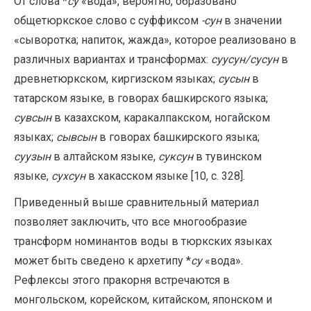
От слова *
су
«вода», вероятно, образовано
общетюркское слово с суффиксом
-сун
в значении
«сыворотка; напиток, жажда», которое реализовано в
различных вариантах и трансформах:
суусун/сусун
в
древнетюркском, киргизском языках;
сусын
в
татарском языке, в говорах башкирского языка;
сувсын
в казахском, каракалпакском, ногайском
языках;
сывсын
в говорах башкирского языка;
суузын
в алтайском языке,
суксун
в тувинском
языке,
сухсун
в хакасском языке [10, с. 328].
Приведенный выше сравнительный материал
позволяет заключить, что все многообразие
трансформ номинантов воды в тюркских языках
может быть сведено к архетипу *
су
«вода».
Рефлексы этого пракорня встречаются в
монгольском, корейском, китайском, японском и