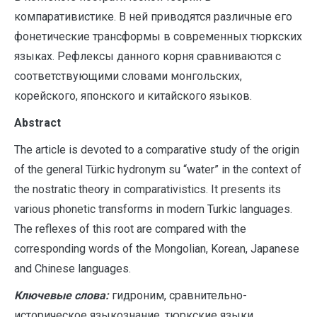
компаративистике. В ней приводятся различные его
фонетические трансформы в современных тюркских
языках. Рефлексы данного корня сравниваются с
соответствующими словами монгольских,
корейского, японского и китайского языков.
A
bstract
The article is devoted to a comparative study of the origin
of the general Türkic hydronym su “water” in the context of
the nostratic theory in comparativistics. It presents its
various phonetic transforms in modern Turkic languages.
The reflexes of this root are compared with the
corresponding words of the Mongolian, Korean, Japanese
and Chinese languages.
Ключевые слова:
гидроним, сравнительно-
историческое языкознание, тюркские языки,