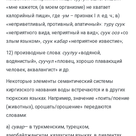
«мне кажется, (в моем организме) не хватает
калорийный пищи», где
-ум –
признак I л. ед. ч.; в)
«неприветливый, противный, апатичный»:
түрү суук
«неприятного вида, неприятный на вид»;
суук ооз
«со
злым языком»
, суук кабар
«неприятное известие»;
12) производные слова:
суулуу
«водяной,
водянистый»,
суучул
«пловец, хорошо плавающий
человек, аквалангист» и др.
Некоторые элементы семантический системы
киргизского названия воды встречаются и в других
тюркских языках. Например, значение «поить/поение
(животных), орошать/орошение» передаются
словами:
а)
сувар
— в туркменским, турецком,
азербайджанском, казахском языках, в диалектах