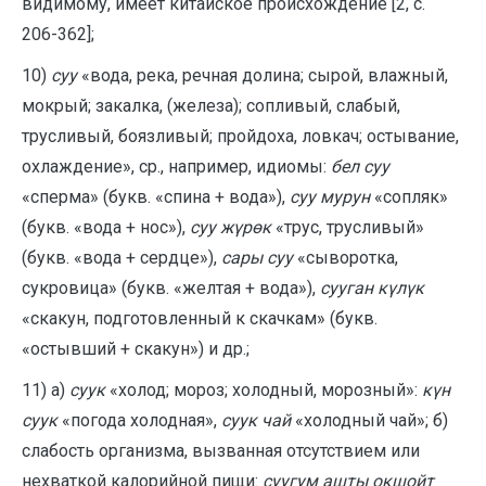
видимому, имеет китайское происхождение [2, с.
206-362];
10)
суу
«вода, река, речная долина; сырой, влажный,
мокрый; закалка, (железа); сопливый, слабый,
трусливый, боязливый; пройдоха, ловкач; остывание,
охлаждение», ср., например, идиомы:
бел суу
«сперма» (букв. «спина + вода»),
суу мурун
«сопляк»
(букв. «вода + нос»),
суу жүрөк
«трус, трусливый»
(букв. «вода + сердце»),
сары суу
«сыворотка,
сукровица» (букв. «желтая + вода»),
сууган күлүк
«скакун, подготовленный к скачкам» (букв.
«остывший + скакун») и др.;
11) а)
суук
«холод; мороз; холодный, морозный»:
күн
суук
«погода холодная»,
суук чай
«холодный чай»; б)
слабость организма, вызванная отсутствием или
нехваткой калорийной пищи:
суугум ашты окшойт