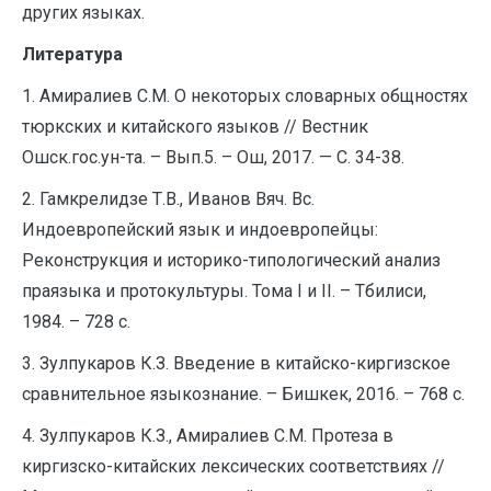
других языках.
Литература
1. Амиралиев С.М. О некоторых словарных общностях
тюркских и китайского языков // Вестник
Ошск.гос.ун-та. – Вып.5. – Ош, 2017. — С. 34-38.
2. Гамкрелидзе Т.В., Иванов Вяч. Вс.
Индоевропейский язык и индоевропейцы:
Реконструкция и историко-типологический анализ
праязыка и протокультуры. Тома I и II. – Тбилиси,
1984. – 728 с.
3. Зулпукаров К.З. Введение в китайско-киргизское
сравнительное языкознание. – Бишкек, 2016. – 768 с.
4. Зулпукаров К.З., Амиралиев С.М. Протеза в
киргизско-китайских лексических соответствиях //