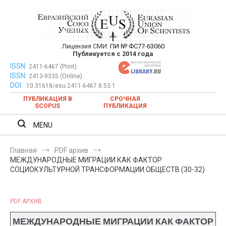
Перейти
к
содержимому
Лицензия СМИ:
ПИ № ФС77-63060
Евразийский Союз Ученых —
Публикуется с 2014 года
публикация научных статей в
ISSN:
Евразийский Союз Ученых — публикация научных статей в
2411-6467 (Print)
ISSN:
2413-9335 (Online)
ежемесячном научном журнале
ежемесячном научном журнале
DOI:
10.31618/esu.2411-6467.8.53.1
ПУБЛИКАЦИЯ В
СРОЧНАЯ
SCOPUS
ПУБЛИКАЦИЯ
MENU
Главная
PDF архив
МЕЖДУНАРОДНЫЕ МИГРАЦИИ КАК ФАКТОР
СОЦИОКУЛЬТУРНОЙ ТРАНСФОРМАЦИИ ОБЩЕСТВ (30-32)
PDF АРХИВ
МЕЖДУНАРОДНЫЕ МИГРАЦИИ КАК ФАКТОР