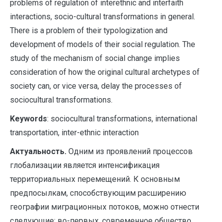
problems of regulation of interethnic and interfaith
interactions, socio-cultural transformations in general.
There is a problem of their typologization and
development of models of their social regulation. The
study of the mechanism of social change implies
consideration of how the original cultural archetypes of
society can, or vice versa, delay the processes of
sociocultural transformations.
Keywords
: sociocultural transformations, international
transportation, inter-ethnic interaction
Актуальность.
Одним из проявлений процессов
глобализации является интенсификация
территориальных перемещений. К основным
предпосылкам, способствующим расширению
географии миграционных потоков, можно отнести
следующие: во-первых, современное общество