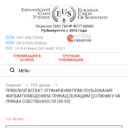
Перейти
к
содержимому
Лицензия СМИ:
ПИ № ФС77-63060
Евразийский Союз Ученых —
Публикуется с 2014 года
публикация научных статей в
ISSN:
Евразийский Союз Ученых — публикация научных статей в
2411-6467 (Print)
ISSN:
2413-9335 (Online)
ежемесячном научном журнале
ежемесячном научном журнале
DOI:
10.31618/esu.2411-6467.8.53.1
ПУБЛИКАЦИЯ В
СРОЧНАЯ
SCOPUS
ПУБЛИКАЦИЯ
MENU
Главная
PDF архив
ПРАВОВОЙ АСПЕКТ ОГРАНИЧЕНИЯ ПРАВ ПОЛЬЗОВАНИЯ
ЖИЛЫМ ПОМЕЩЕНИЕМ, ПРИНАДЛЕЖАЩИМ ДОЛЖНИКУ НА
ПРАВАХ СОБСТВЕННОСТИ (58-59)
PDF АРХИВ