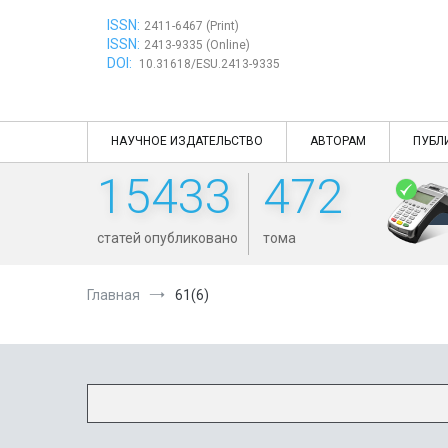
Перейти
ISSN:
к
2411-6467 (Print)
ISSN:
содержимому
2413-9335 (Online)
DOI:
10.31618/ESU.2413-9335
НАУЧНОЕ ИЗДАТЕЛЬСТВО
АВТОРАМ
ПУБЛ
15433
472
статей опубликовано
тома
Главная
61(6)