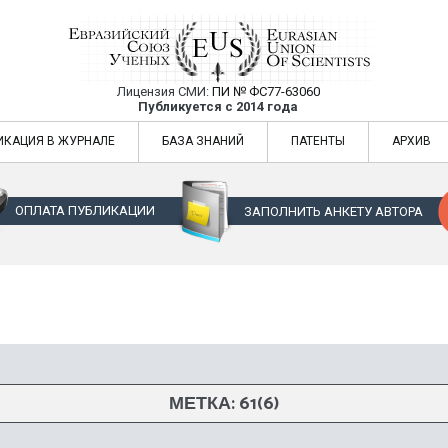
Лицензия СМИ:
ПИ № ФС77-63060
Евразийский Союз Ученых — публикация
Публикуется с 2014 года
жур
Евразийский Союз Ученых — публикация научных статей в ежемес
ИКАЦИЯ В ЖУРНАЛЕ
БАЗА ЗНАНИЙ
ПАТЕНТЫ
АРХИВ
ОПЛАТА ПУБЛИКАЦИИ
ЗАПОЛНИТЬ АНКЕТУ АВТОРА
МЕТКА:
61(6)