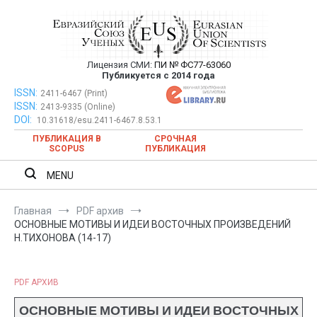
Перейти
к
содержимому
Лицензия СМИ:
ПИ № ФС77-63060
Евразийский Союз Ученых —
Публикуется с 2014 года
публикация научных статей в
ISSN:
Евразийский Союз Ученых — публикация научных статей в
2411-6467 (Print)
ISSN:
2413-9335 (Online)
ежемесячном научном журнале
ежемесячном научном журнале
DOI:
10.31618/esu.2411-6467.8.53.1
ПУБЛИКАЦИЯ В
СРОЧНАЯ
SCOPUS
ПУБЛИКАЦИЯ
MENU
Главная
PDF архив
ОСНОВНЫЕ МОТИВЫ И ИДЕИ ВОСТОЧНЫХ ПРОИЗВЕДЕНИЙ
Н.ТИХОНОВА (14-17)
PDF АРХИВ
ОСНОВНЫЕ МОТИВЫ И ИДЕИ ВОСТОЧНЫХ