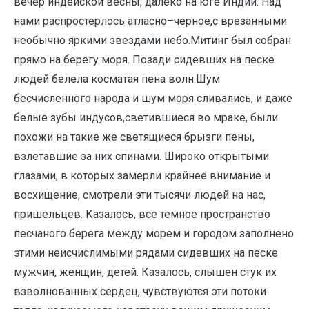
вечер индейской весны, далеко на юге Индии. Над
нами распростерлось атласно–черное,с врезанными
необычно яркими звездами небо.Митинг был собран
прямо на берегу моря. Позади сидевших на песке
людей белела косматая пена волн.Шум
бесчисленного народа и шум моря сливались, и даже
белые зубы индусов,светившиеся во мраке, были
похожи на такие же светящиеся брызги пены,
взлетавшие за них спинами. Широко открытыми
глазами, в которых замерли крайнее внимание и
восхищение, смотрели эти тысячи людей на нас,
пришельцев. Казалось, все темное пространство
песчаного берега между морем и городом заполнено
этими неисчислимыми рядами сидевших на песке
мужчин, женщин, детей. Казалось, слышен стук их
взволнованных сердец, чувствуются эти потоки