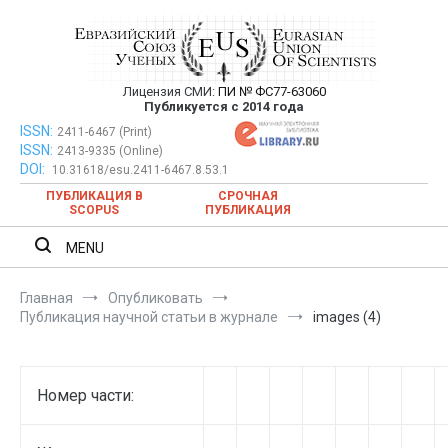
Перейти
к
содержимому
Лицензия СМИ:
ПИ № ФС77-63060
Евразийский Союз Ученых —
Публикуется с 2014 года
публикация научных статей в
ISSN:
Евразийский Союз Ученых — публикация научных статей в
2411-6467 (Print)
ISSN:
2413-9335 (Online)
ежемесячном научном журнале
ежемесячном научном журнале
DOI:
10.31618/esu.2411-6467.8.53.1
ПУБЛИКАЦИЯ В
СРОЧНАЯ
SCOPUS
ПУБЛИКАЦИЯ
MENU
Главная
Опубликовать
Публикация научной статьи в журнале
images (4)
Номер части: