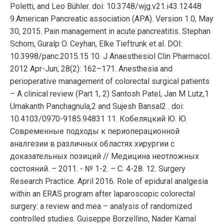
Poletti, and Leo Bühler. doi: 10.3748/wjg.v21.i43.12448
9.American Pancreatic association (APA). Version 1.0, May
30, 2015. Pain management in acute pancreatitis. Stephan
Schorn, Guralp O. Ceyhan, Elke Tieftrunk et al. DOI:
10.3998/panc.2015.15 10. J Anaesthesiol Clin Pharmacol.
2012 Apr-Jun; 28(2): 162–171. Anesthesia and
perioperative management of colorectal surgical patients
– A clinical review (Part 1, 2) Santosh Patel, Jan M Lutz,1
Umakanth Panchagnula,2 and Sujesh Bansal2 . doi:
10.4103/0970-9185.94831 11. Кобеляцкий Ю. Ю.
Современные подходы к периоперационной
аналгезии в различных областях хирургии с
доказательных позиций // Медицина неотложных
состояний. – 2011. - № 1-2. – С. 4-28. 12. Surgery
Research Practice. April 2016. Role of epidural analgesia
within an ERAS program after laparoscopic colorectal
surgery: a review and mea – analysis of randomized
controlled studies. Guiseppe Borzellino, Nader Kamal