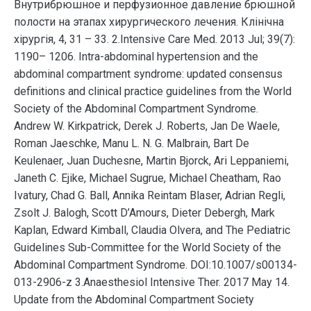
Внутрибрюшное и перфузионное давление брюшной
полости на этапах хирургического лечения. Клінічна
хірургія, 4, 31 – 33. 2.Intensive Care Med. 2013 Jul; 39(7):
1190– 1206. Intra-abdominal hypertension and the
abdominal compartment syndrome: updated consensus
definitions and clinical practice guidelines from the World
Society of the Abdominal Compartment Syndrome.
Andrew W. Kirkpatrick, Derek J. Roberts, Jan De Waele,
Roman Jaeschke, Manu L. N. G. Malbrain, Bart De
Keulenaer, Juan Duchesne, Martin Bjorck, Ari Leppaniemi,
Janeth C. Ejike, Michael Sugrue, Michael Cheatham, Rao
Ivatury, Chad G. Ball, Annika Reintam Blaser, Adrian Regli,
Zsolt J. Balogh, Scott D’Amours, Dieter Debergh, Mark
Kaplan, Edward Kimball, Claudia Olvera, and The Pediatric
Guidelines Sub-Committee for the World Society of the
Abdominal Compartment Syndrome. DOI:10.1007/s00134-
013-2906-z 3.Anaesthesiol Intensive Ther. 2017 May 14.
Update from the Abdominal Compartment Society