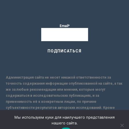
Email*
Администрация сайта не несет никакой ответственности за
точность содержания информации опубликованной на сайте, а так
же за любые рекомендации или мнения, которые могут
содержаться в исследовательских публикациях, и за
применимость её к конкретным лицам, по причине
субъективности результатов авторских исследований. Кроме
того, поскольку интернет не обеспечивает в полной мере
Мы используем куки для наилучшего представления
надежной защиты информации, Сайт не несет ответственности за
нашего сайта.
информацию, присылаемую через интернет.