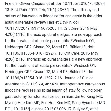
Francis, Olivier Chapuis et al. doi: 10.1155/2016/7543684
13. Br J Pain. 2017 Feb; 11(1): 23–31. The efficacy and
safety of intravenous lidocaine for analgesia in the older
adult: a literature review Harriet Daykin. doi:
10.1177/2049463716676205 14. Crit Care. 2016 May
4;20(1):116. Thoracic epidural analgesia: a new approach
for the treatment of acute pancreatitis?Windisch O1,
Heidegger CP2, Giraud R2, Morel P3, Bühler L3. doi:
10.1186/s13054-016-1292-7. 15. Crit Care. 2016 May
4;20(1):116. Thoracic epidural analgesia: a new approach
for the treatment of acute pancreatitis? Windisch O1,
Heidegger CP2, Giraud R2, Morel P3, Bühler L3. doi:
10.1186/s13054-016-1292-7 16. Journal of Clinical
Anesthesia. (2012) 24, 465470. Intraoperative intravenous
lidocaine reduses hospital length of stay following open
gastrectomy for stomach cancer in man. Jin Gu Kang MD,
Myung Hee Kim MD, Eun Hee Kim MD, Sang Hyun Lee MD.
DOI: 10.1016/j.jclinane.2012.02.006 17. Bulyez S, et al.