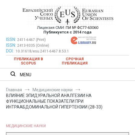
Перейти
к
содержимому
Лицензия СМИ:
ПИ № ФС77-63060
Евразийский Союз Ученых —
Публикуется с 2014 года
публикация научных статей в
ISSN:
Евразийский Союз Ученых — публикация научных статей в
2411-6467 (Print)
ISSN:
2413-9335 (Online)
ежемесячном научном журнале
ежемесячном научном журнале
DOI:
10.31618/esu.2411-6467.8.53.1
ПУБЛИКАЦИЯ В
СРОЧНАЯ
SCOPUS
ПУБЛИКАЦИЯ
MENU
Главная
Медицинские науки
ВЛИЯНИЕ ЭПИДУРАЛЬНОЙ АНАЛГЕЗИИ НА
ФУНКЦИОНАЛЬНЫЕ ПОКАЗАТЕЛИ ПРИ
ИНТРААБДОМИНАЛЬНОЙ ГИПЕРТЕНЗИИ (28-33)
МЕДИЦИНСКИЕ НАУКИ