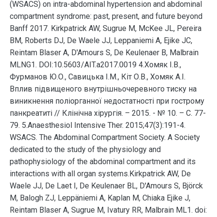
(WSACS) on intra-abdominal hypertension and abdominal
compartment syndrome: past, present, and future beyond
Banff 2017. Kirkpatrick AW, Sugrue M, McKee JL, Pereira
BM, Roberts DJ, De Waele JJ, Leppaniemi A, Ejike JC,
Reintam Blaser A, D'Amours S, De Keulenaer B, Malbrain
MLNG1. DOI:10.5603/AIT.a2017.0019 4.Хомяк І.В.,
Фурманов Ю.О., Савицька І.М., Кіт О.В., Хомяк А.І.
Вплив підвищеного внутрішньочеревного тиску на
виникнення поліорганної недостатності при гострому
панкреатиті // Клінічна хірургія. – 2015. - № 10. – С. 77-
79. 5.Anaesthesiol Intensive Ther. 2015;47(3):191-4.
WSACS. The Abdominal Compartment Society. A Society
dedicated to the study of the physiology and
pathophysiology of the abdominal compartment and its
interactions with all organ systems.Kirkpatrick AW, De
Waele JJ, De Laet I, De Keulenaer BL, D'Amours S, Björck
M, Balogh ZJ, Leppäniemi A, Kaplan M, Chiaka Ejike J,
Reintam Blaser A, Sugrue M, Ivatury RR, Malbrain ML1. doi: