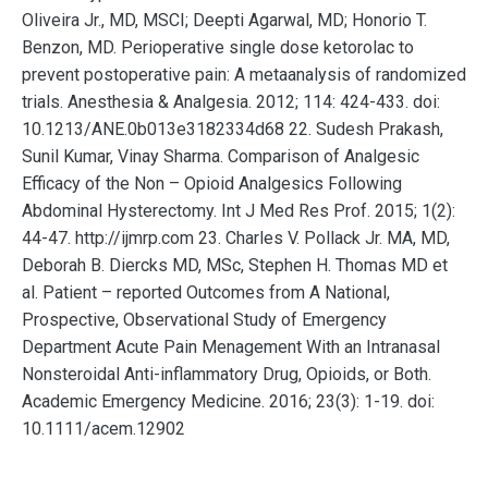
Oliveira Jr., MD, MSCI; Deepti Agarwal, MD; Honorio T.
Benzon, MD. Perioperative single dose ketorolac to
prevent postoperative pain: A metaanalysis of randomized
trials. Anesthesia & Analgesia. 2012; 114: 424-433. doi:
10.1213/ANE.0b013e3182334d68 22. Sudesh Prakash,
Sunil Kumar, Vinay Sharma. Comparison of Analgesic
Efficacy of the Non – Opioid Analgesics Following
Abdominal Hysterectomy. Int J Med Res Prof. 2015; 1(2):
44-47. http://ijmrp.com 23. Charles V. Pollack Jr. MA, MD,
Deborah B. Diercks MD, MSc, Stephen H. Thomas MD et
al. Patient – reported Outcomes from A National,
Prospective, Observational Study of Emergency
Department Acute Pain Menagement With an Intranasal
Nonsteroidal Anti-inflammatory Drug, Opioids, or Both.
Academic Emergency Medicine. 2016; 23(3): 1-19. doi:
10.1111/acem.12902