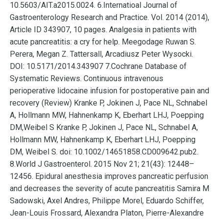
10.5603/AIT.a2015.0024. 6.Internatioal Journal of
Gastroenterology Research and Practice. Vol. 2014 (2014),
Article ID 343907, 10 pages. Analgesia in patients with
acute pancreatitis: a cry for help. Meegodage Ruwan S.
Perera, Megan Z. Tattersall, Arcadiusz Peter Wysocki.
DOI: 10.5171/2014.343907 7.Cochrane Database of
Systematic Reviews. Continuous intravenous
perioperative lidocaine infusion for postoperative pain and
recovery (Review) Kranke P, Jokinen J, Pace NL, Schnabel
A, Hollmann MW, Hahnenkamp K, Eberhart LHJ, Poepping
DM,Weibel S Kranke P, Jokinen J, Pace NL, Schnabel A,
Hollmann MW, Hahnenkamp K, Eberhart LHJ, Poepping
DM, Weibel S. doi: 10.1002/14651858.CD009642.pub2.
8.World J Gastroenterol. 2015 Nov 21; 21(43): 12448–
12456. Epidural anesthesia improves pancreatic perfusion
and decreases the severity of acute pancreatitis Samira M
Sadowski, Axel Andres, Philippe Morel, Eduardo Schiffer,
Jean-Louis Frossard, Alexandra Platon, Pierre-Alexandre