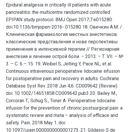
Epidural analgesia in critically ill patients with acute
pancreatitis: the multicentre randomized controlled
EPIPAN study protocol. BMJ Open 2017;7:е015280.
doi:10.1136/bmjopen-2016- 015280 18. Овечкин А.М. /
Клиническая фармакология местных анестетиков:
классические представления и нове перспективы
применения в интенсивной терапии // Регионарная
анестезия и лечение острой боли. – 2013. – Т. VII. – №
3. – С. 6 – 15. 19. Weibel S, Jelting Y, Pace NL, et al.
Continuous intravenous perioperative lidocaine infusion
for postoperative pain and recovery in adults. Cochrane
Database Syst Rev. 2018 Jun 4;6. CD009642 (Review).
doi: 10.1002/14651858.CD009642.pub3 20. Bailey M.,
Corcoran T., Schug S., Toner A. Perioperative lidocaine
infusion for the prevention of chronic postsurgical pain: a
systematic review and meta – analysis of efficace and
safety. Pain. 2018 May 1. doi:
10.1097/j.pain.0000000000001273. 21. Gildasio S de