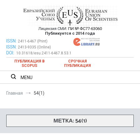
Перейти
к
содержимому
Лицензия СМИ:
ПИ № ФС77-63060
Евразийский Союз Ученых —
Публикуется с 2014 года
публикация научных статей в
ISSN:
Евразийский Союз Ученых — публикация научных статей в
2411-6467 (Print)
ISSN:
2413-9335 (Online)
ежемесячном научном журнале
ежемесячном научном журнале
DOI:
10.31618/esu.2411-6467.8.53.1
ПУБЛИКАЦИЯ В
СРОЧНАЯ
SCOPUS
ПУБЛИКАЦИЯ
MENU
Главная
54(1)
МЕТКА:
54(1)