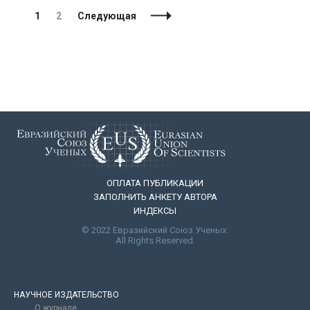
Навигация
Страница
Страница
1
2
Следующая
по
записям
ОПЛАТА ПУБЛИКАЦИИ
ЗАПОЛНИТЬ АНКЕТУ АВТОРА
ИНДЕКСЫ
© 2022 Евразийский Союз Ученых.
All Rights Reserved.
НАУЧНОЕ ИЗДАТЕЛЬСТВО
О журнале