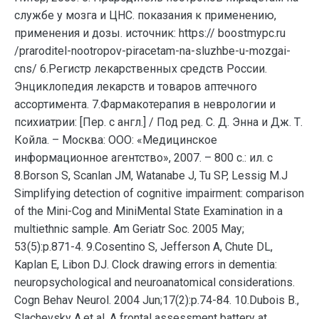
службе у мозга и ЦНС. показания к применению,
применения и дозы. источник: https:// boostmypc.ru
/praroditel-nootropov-piracetam-na-sluzhbe-u-mozgai-
cns/ 6.Регистр лекарственных средств России.
Энциклопедия лекарств и товаров аптечного
ассортимента. 7.Фармакотерапия в неврологии и
психиатрии: [Пер. с англ.] / Под ред. С. Д. Энна и Дж. Т.
Койла. – Москва: ООО: «Медицинское
информационное агентство», 2007. – 800 с.: ил. с
8.Borson S, Scanlan JM, Watanabe J, Tu SP, Lessig M.J
Simplifying detection of cognitive impairment: comparison
of the Mini-Cog and MiniMental State Examination in a
multiethnic sample. Am Geriatr Soc. 2005 Мay;
53(5):р.871-4. 9.Cosentino S, Jefferson A, Chute DL,
Kaplan E, Libon DJ. Clock drawing errors in dementia:
neuropsychological and neuroanatomical considerations.
Cogn Behav Neurol. 2004 Jun;17(2):р.74-84. 10.Dubois B.,
Slachevsky A.et al. A frontal assessment battery at