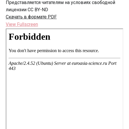
Представляется читателям на условиях свободной
лицензии CC BY-ND
Скачать в формате PDF
View Fullscreen
Перейти
к
содержимому
PDF