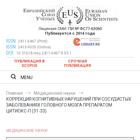
Перейти
к
содержимому
Лицензия СМИ:
ПИ № ФС77-63060
Евразийский Союз Ученых —
Публикуется с 2014 года
публикация научных статей в
ISSN:
Евразийский Союз Ученых — публикация научных статей в
2411-6467 (Print)
ISSN:
2413-9335 (Online)
ежемесячном научном журнале
ежемесячном научном журнале
DOI:
10.31618/esu.2411-6467.8.53.1
ПУБЛИКАЦИЯ В
СРОЧНАЯ
SCOPUS
ПУБЛИКАЦИЯ
MENU
Главная
Медицинские науки
КОРРЕКЦИЯ КОГНИТИВНЫХ НАРУШЕНИЙ ПРИ СОСУДИСТЫХ
ЗАБОЛЕВАНИЯХ ГОЛОВНОГО МОЗГА ПРЕПАРАТОМ
ЦИТИОКС-П (31-33)
МЕДИЦИНСКИЕ НАУКИ