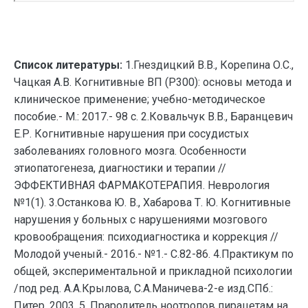
Список литературы:
1.Гнездицкий В.В., Корепина О.С.,
Чацкая А.В. Когнитивные ВП (Р300): основы метода и
клиническое применение; учебно-методическое
пособие.- М.: 2017.- 98 с. 2.Ковальчук В.В., Баранцевич
Е.Р. Когнитивные нарушения при сосудистых
заболеваниях головного мозга. Особенности
этиопатогенеза, диагностики и терапии //
ЭФФЕКТИВНАЯ ФАРМАКОТЕРАПИЯ. Неврология
№1(1). 3.Останкова Ю. В., Хабарова Т. Ю. Когнитивные
нарушения у больных с нарушениями мозгового
кровообращения: психодиагностика и коррекция //
Молодой ученый.- 2016.- №1.- С.82-86. 4.Практикум по
общей, экспериментальной и прикладной психологии
/под ред. А.А.Крылова, С.А.Маничева-2-е изд.СПб.:
Питер, 2003. 5. Прародитель ноотропов пирацетам на