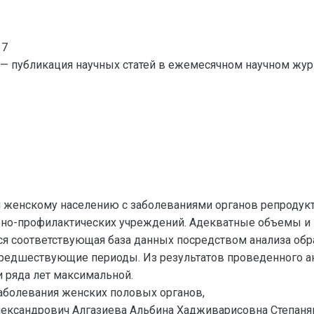
17
— публикация научных статей в ежемесячном научном жур
 женскому населению с заболеваниями органов репродукт
ебно-профилактических учреждений. Адекватные объемы 
ся соответствующая база данных посредством анализа обр
редшествующие периоды. Из результатов проведенного ана
и ряда лет максимальной.
аболевания женских половых органов,
ександрович Алгазиева Альбина Хадживарисовна Степан