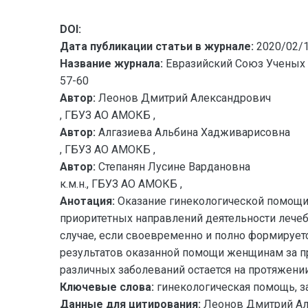
DOI:
Дата публикации статьи в журнале:
2020/02/
Название журнала:
Евразийский Союз Ученых 
57-60
Автор:
Леонов Дмитрий Александрович
, ГБУЗ АО АМОКБ ,
Автор:
Алгазиева Альбина Хадживарисовна
, ГБУЗ АО АМОКБ ,
Автор:
Степанян Лусине Вардановна
к.м.н., ГБУЗ АО АМОКБ ,
Анотация:
Оказание гинекологической помощи
приоритетных направлений деятельности леч
случае, если своевременно и полно формирует
результатов оказанной помощи женщинам за п
различных заболеваний остается на протяжени
Ключевые слова:
гинекологическая помощь, з
Данные для цитирования:
Леонов Дмитрий Ал