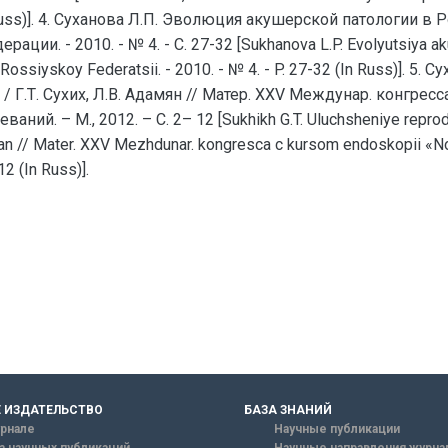
n Russ)]. 4. Суханова Л.П. Эволюция акушерской патологии в Р
. - 2010. - № 4. - С. 27-32 [Sukhanova L.P. Evolyutsiya akush
 Rossiyskoy Federatsii. - 2010. - № 4. - P. 27-32 (In Russ)]. 
/ Г.Т. Сухих, Л.В. Адамян // Матер. XXV Междунар. конгре
ий. – М., 2012. – С. 2– 12 [Sukhikh G.T. Uluchsheniye reprod
yan // Mater. XXV Mezhdunar. kongresca c kursom endoskopii «Nov
2 (In Russ)].
 ИЗДАТЕЛЬСТВО
БАЗА ЗНАНИЙ
рнале
Научные публикации