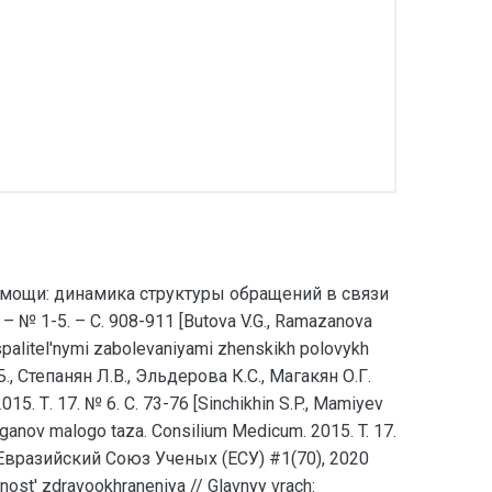
помощи: динамика структуры обращений в связи
 1-5. – С. 908-911 [Butova V.G., Ramazanova
spalitel'nymi zabolevaniyami zhenskikh polovykh
Б., Степанян Л.В., Эльдерова К.С., Магакян О.Г.
. 17. № 6. С. 73-76 [Sinchikhin S.P., Mamiyev
rganov malogo taza. Consilium Medicum. 2015. T. 17.
0 Евразийский Союз Ученых (ЕСУ) #1(70), 2020
nost' zdravookhraneniya // Glavnyy vrach: