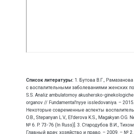
Список литературы:
1. Бутова В.Г., Рамазано
с воспалительными заболеваниями женских поло
S.S. Analiz ambulatornoy akushersko-ginekologiche
organov // Fundamental'nyye issledovaniya. – 2015.
Некоторые современные аспекты воспалительных з
O.B., Stepanyan L.V., El'derova K.S., Magakyan O.G
№ 6. P. 73-76 (In Russ)]. 3. Стародубов В.И., 
Главный врач: хозяйство и право. – 2009. – № 2. – 