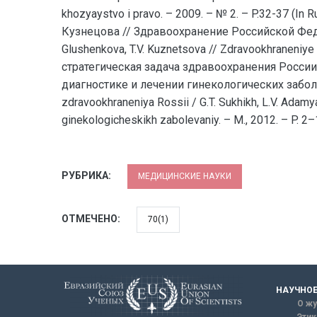
khozyaystvo i pravo. – 2009. – № 2. – P.32-37 (I
Кузнецова // Здравоохранение Российской Федерации
Glushenkova, T.V. Kuznetsova // Zdravookhraneniye
стратегическая задача здравоохранения России 
диагностике и лечении гинекологических заболеван
zdravookhraneniya Rossii / G.T. Sukhikh, L.V. Adam
ginekologicheskikh zabolevaniy. – M., 2012. – P. 2–1
РУБРИКА:
МЕДИЦИНСКИЕ НАУКИ
ОТМЕЧЕНО:
70(1)
НАУЧНОЕ
О жу