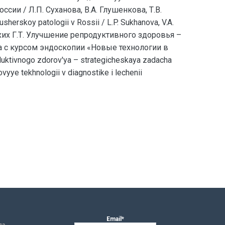
оссии / Л.П. Суханова, В.А. Глушенкова, Т.В.
erskoy patologii v Rossii / L.P. Sukhanova, V.A.
5. Сухих Г.Т. Улучшение репродуктивного здоровья –
сcа c курсом эндоскопии «Новые технологии в
uktivnogo zdorov'ya – strategicheskaya zadacha
yye tekhnologii v diagnostike i lechenii
Email*