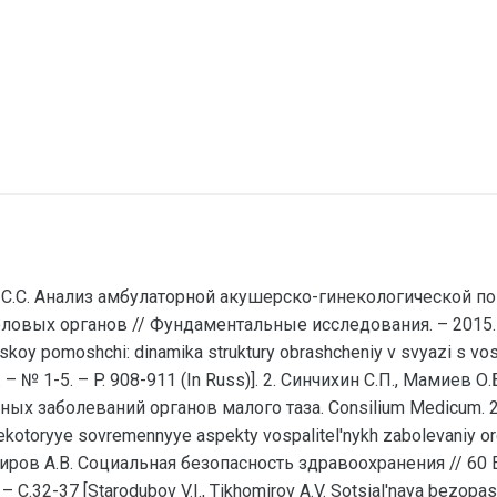
ва С.С. Анализ амбулаторной акушерско-гинекологической 
вых органов // Фундаментальные исследования. – 2015. – №
skoy pomoshchi: dinamika struktury obrashcheniy v svyazi s vo
 – № 1-5. – P. 908-911 (In Russ)]. 2. Синчихин С.П., Мамиев О.
аболеваний органов малого таза. Consilium Medicum. 2015. Т
. Nekotoryye sovremennyye aspekty vospalitel'nykh zabolevaniy o
Тихомиров А.В. Социальная безопасность здравоохранения // 6
С.32-37 [Starodubov V.I., Tikhomirov A.V. Sotsial'naya bezopas