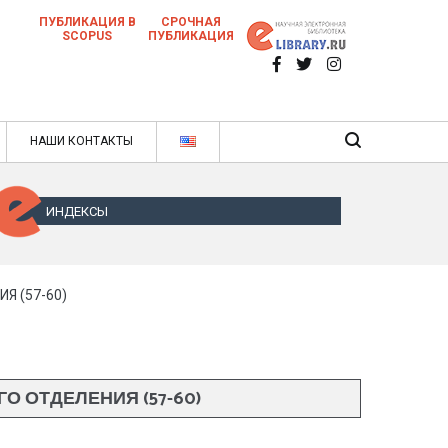
ПУБЛИКАЦИЯ В
СРОЧНАЯ
SCOPUS
ПУБЛИКАЦИЯ
 научных статей в ежемесячном научном
нале
ячном научном журнале
НАШИ КОНТАКТЫ
ИНДЕКСЫ
 (57-60)
 ОТДЕЛЕНИЯ (57-60)